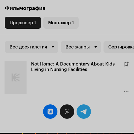
Фильмография
Продюсер
1
Монтажер
1
Все десятилетия
Все жанры
Сортировка
Not Home: A Documentary About Kids
Living in Nursing Facilities