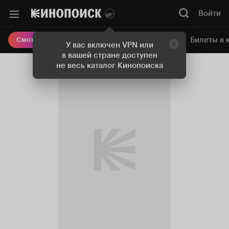
Войти
Онлайн-кинотеатр
Билеты в 
Смотреть кино
У вас включен VPN или
в вашей стране доступен
не весь каталог Кинопоиска