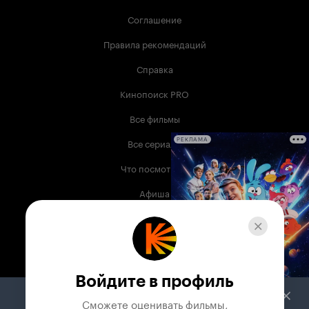
Соглашение
Правила рекомендаций
Справка
Кинопоиск PRO
Все фильмы
Все сериалы
РЕКЛАМА
Что посмотреть
Афиша
Музыка
Телепрограмма
Книги
Войдите в профиль
Служба поддержки
Сможете оценивать фильмы,
