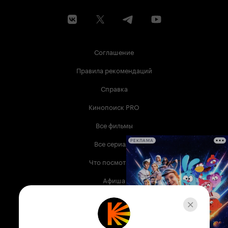
Соглашение
Правила рекомендаций
Справка
Кинопоиск PRO
Все фильмы
Все сериалы
РЕКЛАМА
Что посмотреть
Афиша
Музыка
Телепрограмма