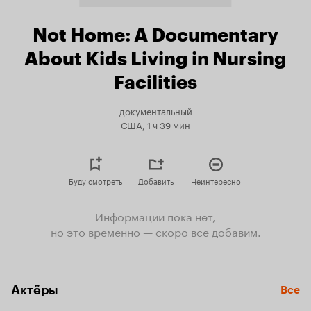
Not Home: A Documentary
About Kids Living in Nursing
Facilities
документальный
США, 1 ч 39 мин
Буду смотреть
Добавить
Неинтересно
Информации пока нет,
но это временно — скоро все добавим.
Актёры
Все