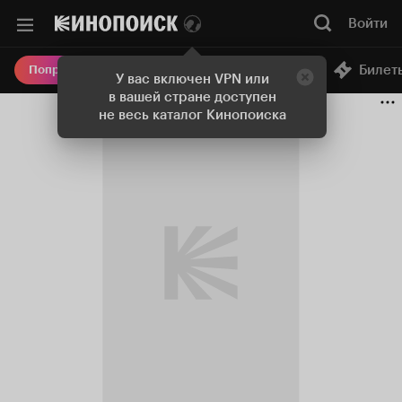
Войти
Онлайн-кинотеатр
Билет
Попробовать Плюс
У вас включен VPN или
в вашей стране доступен
не весь каталог Кинопоиска