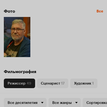
Фото
Все
Фильмография
Режиссер
49
Сценарист
17
Художник
1
Все десятилетия
Все жанры
Сортировка