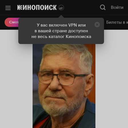
Войти
Онлайн-кинотеатр
Билеты в 
Смотреть кино
У вас включен VPN или
в вашей стране доступен
не весь каталог Кинопоиска