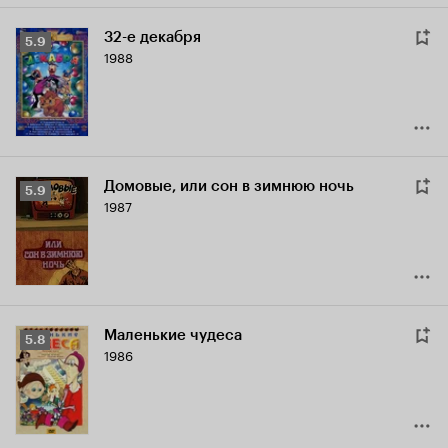
32-е декабря
Рейтинг
5.9
1988
Кинопоиска
5.9
Домовые, или сон в зимнюю ночь
Рейтинг
5.9
1987
Кинопоиска
5.9
Маленькие чудеса
Рейтинг
5.8
1986
Кинопоиска
5.8