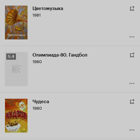
Цветомузыка
1981
Олимпиада-80. Гандбол
Рейтинг
5.4
1980
Кинопоиска
5.4
Чудеса
1980