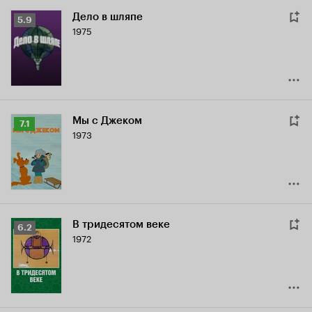
Дело в шляпе
Рейтинг
5.9
1975
Кинопоиска
5.9
Мы с Джеком
Рейтинг
7.1
1973
Кинопоиска
7.1
В тридесятом веке
Рейтинг
6.2
1972
Кинопоиска
6.2