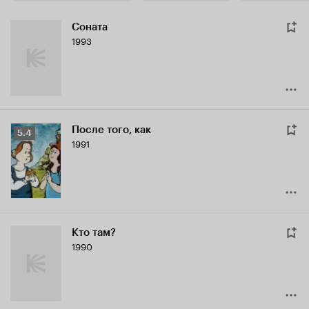
Соната
1993
После того, как
Рейтинг
5.4
1991
Кинопоиска
5.4
Кто там?
1990