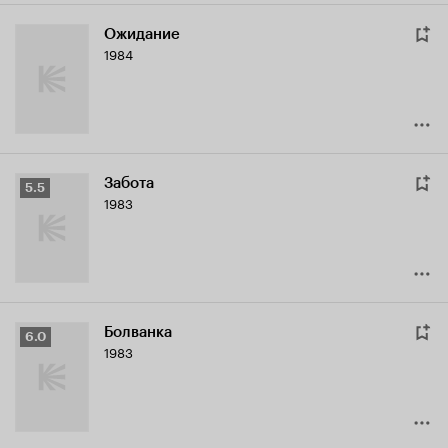
Ожидание
1984
Забота
Рейтинг
5.5
1983
Кинопоиска
5.5
Болванка
Рейтинг
6.0
1983
Кинопоиска
6.0