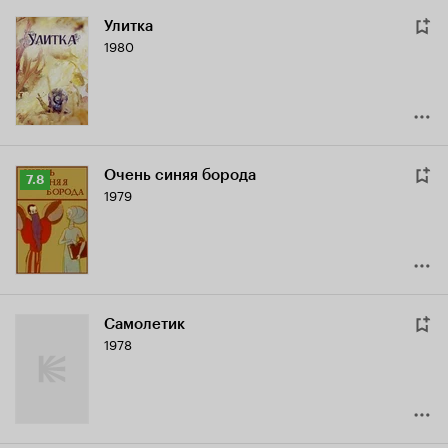
Улитка
1980
Очень синяя борода
Рейтинг
7.8
1979
Кинопоиска
7.8
Самолетик
1978