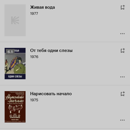
Живая вода
1977
От тебя одни слезы
Рейтинг
6.1
1976
Кинопоиска
6.1
Нарисовать начало
1975