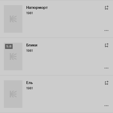
Натюрморт
1981
Блики
Рейтинг
5.8
1981
Кинопоиска
5.8
Ель
1981