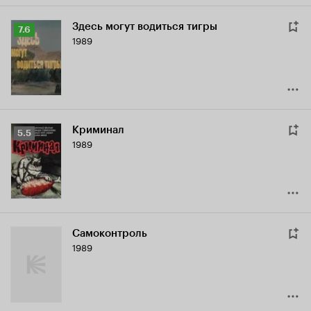
Здесь могут водиться тигры
Рейтинг
7.6
1989
Кинопоиска
7.6
Криминал
Рейтинг
5.5
1989
Кинопоиска
5.5
Самоконтроль
1989