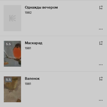
Однажды вечером
1982
Маскарад
Рейтинг
5.5
1981
Кинопоиска
5.5
Валенок
Рейтинг
5.5
1981
Кинопоиска
5.5