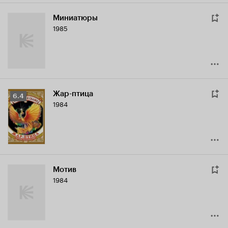
Миниатюры
1985
Жар-птица
Рейтинг
6.4
1984
Кинопоиска
6.4
Мотив
1984