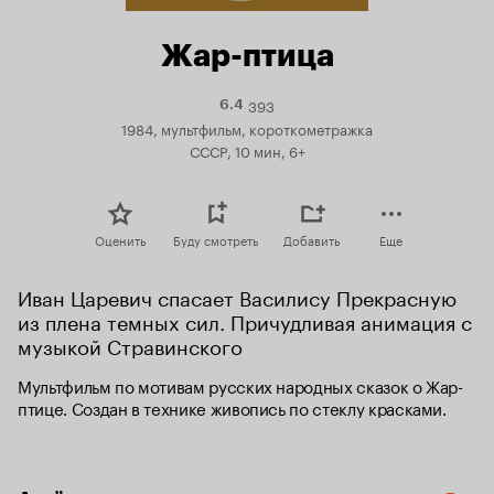
Жар-птица
393
Рейтинг
6.4
Кинопоиска
1984, мультфильм, короткометражка
6.4
СССР, 10 мин, 6+
Оценить
Буду смотреть
Добавить
Еще
Иван Царевич спасает Василису Прекрасную 
из плена темных сил. Причудливая анимация с 
музыкой Стравинского
Мультфильм по мотивам русских народных сказок о Жар-
птице. Создан в технике живопись по стеклу красками.