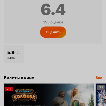
6.4
Рейтинг
393 оценки
Кинопо
Оценить
6.4
23
5.9
IMDb
Билеты в кино
Все
Рейт
6.1
Рейтинг
2.4
Кино
Кинопоиска
6.1
2.4
Гарик Харламов, Дмитрий