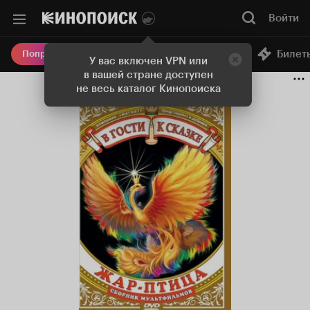
Войти
Онлайн-кинотеатр
Билет
Попробовать Плюс
У вас включен VPN или
в вашей стране доступен
не весь каталог Кинопоиска