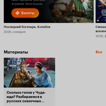
Журавлев, Мила Ершова
Билеты
Последний богатырь. Колобок
Смеша
2026, комедия
вселе
2026, 
Материалы
Все
Сколько голов у Чуда-
юда? Разбираемся в
русских сказочных
животных