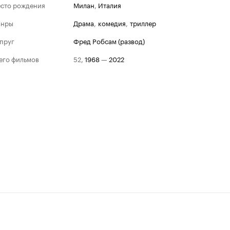
сто рождения
Милан
,
Италия
анры
драма
,
комедия
,
триллер
пруг
Фред Робсам (развод)
его фильмов
52
,
1968
—
2022