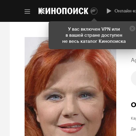
Онлайн-к
У вас включен VPN или
в вашей стране доступен
не весь каталог Кинопоиска
Ag
О
Ка
Да