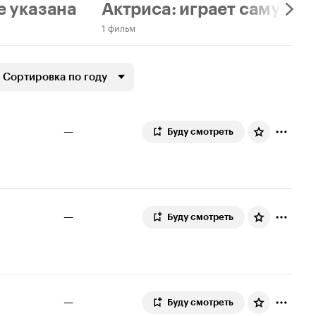
е указана
Актриса: играет саму себ
1 фильм
Сортировка по году
—
Буду смотреть
—
Буду смотреть
—
Буду смотреть