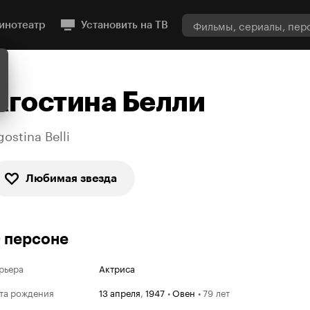
инотеатр
Установить на ТВ
Агостина Белли
ostina Belli
Любимая звезда
 персоне
рьера
Актриса
та рождения
13 апреля
,
1947
•
Овен
•
79 лет