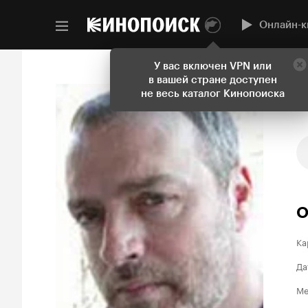
Онлайн-к
У вас включен VPN или
в вашей стране доступен
не весь каталог Кинопоиска
О
Ка
Да
Ме