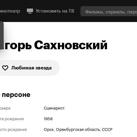
инотеатр
Установить на ТВ
Игорь Сахновский
Любимая звезда
 персоне
рьера
Сценарист
та рождения
1958
сто рождения
Орск
,
Оренбургская область
,
СССР