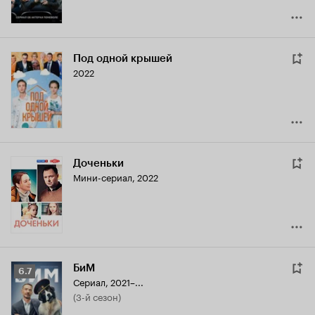
Под одной крышей
2022
Доченьки
Мини-сериал, 2022
БиМ
Рейтинг
6.7
Сериал, 2021–...
Кинопоиска
(3-й сезон)
6.7