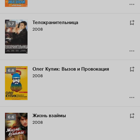
Телохранительница
Рейтинг
5.7
2008
Кинопоиска
5.7
Олег Кулик: Вызов и Провокация
Рейтинг
6.6
2008
Кинопоиска
6.6
Жизнь взаймы
Рейтинг
6.6
2008
Кинопоиска
6.6