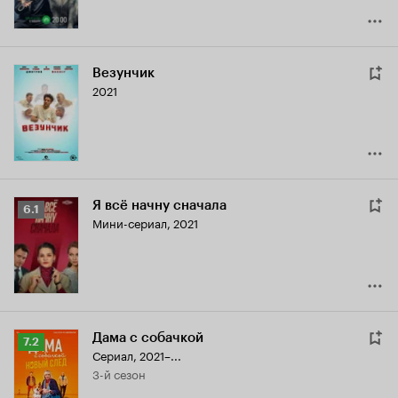
Везунчик
2021
Я всё начну сначала
Рейтинг
6.1
Мини-сериал, 2021
Кинопоиска
6.1
Дама с собачкой
Рейтинг
7.2
Сериал, 2021–...
Кинопоиска
3-й сезон
7.2