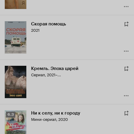
Скорая помощь
2021
Кремль. Эпоха царей
Сериал, 2021–...
Ни к селу, ни к городу
Рейтинг
6.3
Мини-сериал, 2020
Кинопоиска
6.3