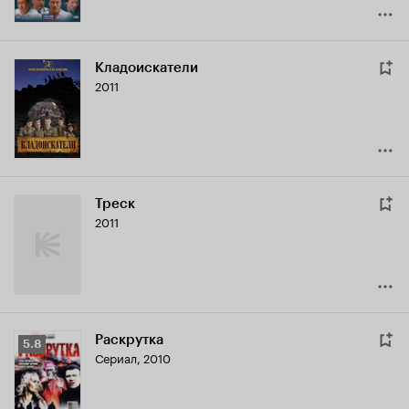
Кладоискатели
2011
Треск
2011
Раскрутка
Рейтинг
5.8
Сериал, 2010
Кинопоиска
5.8