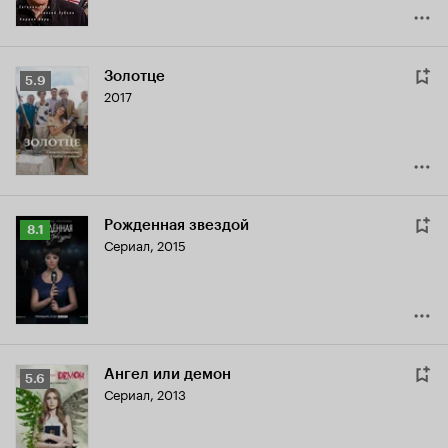
Золотце
Рейтинг
5.9
2017
Кинопоиска
5.9
Рожденная звездой
Рейтинг
8.1
Сериал, 2015
Кинопоиска
8.1
Ангел или демон
Рейтинг
5.6
Сериал, 2013
Кинопоиска
5.6