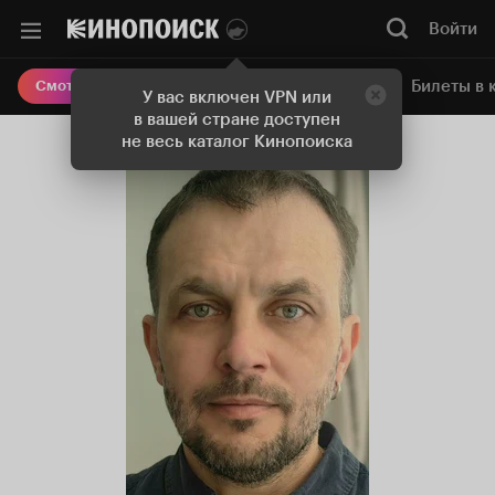
Войти
Онлайн-кинотеатр
Билеты в 
Смотреть кино
У вас включен VPN или
в вашей стране доступен
не весь каталог Кинопоиска