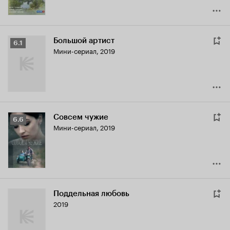
Большой артист
Рейтинг
6.1
Мини-сериал, 2019
Кинопоиска
6.1
Совсем чужие
Рейтинг
6.6
Мини-сериал, 2019
Кинопоиска
6.6
Поддельная любовь
2019