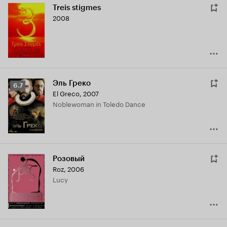
Treis stigmes
2008
Эль Греко
Рейтинг
6.7
El Greco
,
2007
Кинопоиска
Noblewoman in Toledo Dance
6.7
Розовый
Roz
,
2006
Lucy