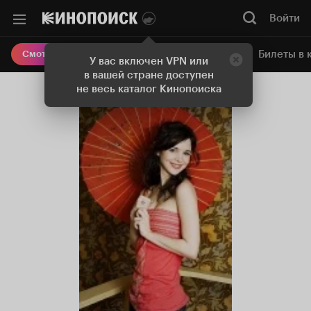
Войти
Онлайн-кинотеатр
Билеты в 
Смотреть кино
У вас включен VPN или
в вашей стране доступен
не весь каталог Кинопоиска