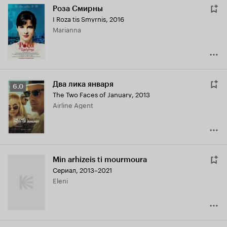
Роза Смирны
I Roza tis Smyrnis
,
2016
Marianna
Два лика января
Рейтинг
6.0
The Two Faces of January
,
2013
Кинопоиска
Airline Agent
6.0
Min arhizeis ti mourmoura
Сериал, 2013–2021
Eleni