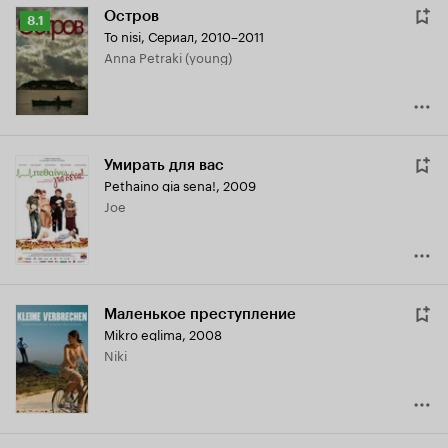
Остров
Рейтинг
8.1
To nisi
,
Сериал, 2010–2011
Кинопоиска
Anna Petraki (young)
8.1
Умирать для вас
Pethaino gia sena!
,
2009
Joe
Маленькое преступление
Mikro eglima
,
2008
Niki