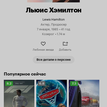
Льюис Хэмилтон
Lewis Hamilton
Актер, Продюсер
7 января, 1985
•
41 год
Козерог
•
1.74 м
Любимая звезда
Добавить
Все детали о персоне
Популярное сейчас
Рейтинг
Рейтинг
Рейтинг
8.2
6.8
7.3
Кинопоиска
Кинопоиска
Кинопоиска
8.2
6.8
7.3