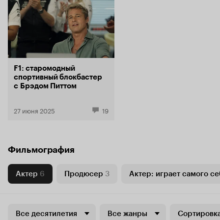
F1: старомодный
спортивный блокбастер
с Брэдом Питтом
27 июня 2025
19
Фильмография
Актер
6
Продюсер
3
Актер: играет самого се
Все десятилетия
Все жанры
Сортировка