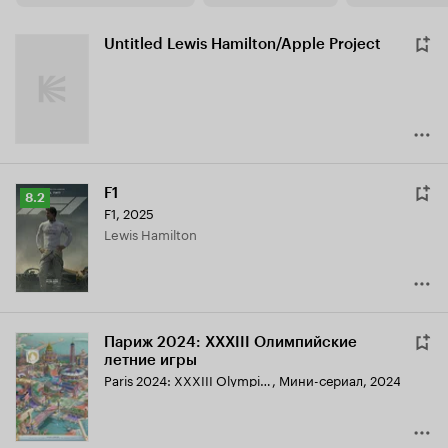
Untitled Lewis Hamilton/Apple Project
F1
Рейтинг
8.2
F1
,
2025
Кинопоиска
Lewis Hamilton
8.2
Париж 2024: XXXIII Олимпийские
летние игры
Paris 2024: XXXIII Olympic Summer Games
,
Мини-сериал, 2024