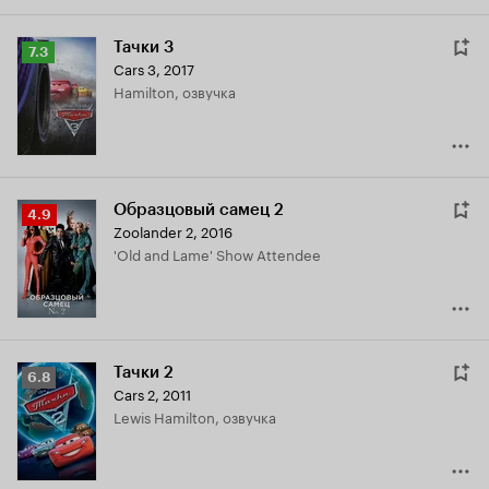
Тачки 3
Рейтинг
7.3
Cars 3
,
2017
Кинопоиска
Hamilton, озвучка
7.3
Образцовый самец 2
Рейтинг
4.9
Zoolander 2
,
2016
Кинопоиска
'Old and Lame' Show Attendee
4.9
Тачки 2
Рейтинг
6.8
Cars 2
,
2011
Кинопоиска
Lewis Hamilton, озвучка
6.8