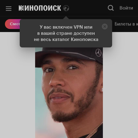
Войти
Онлайн-кинотеатр
Билеты в 
Смотреть кино
У вас включен VPN или
в вашей стране доступен
не весь каталог Кинопоиска