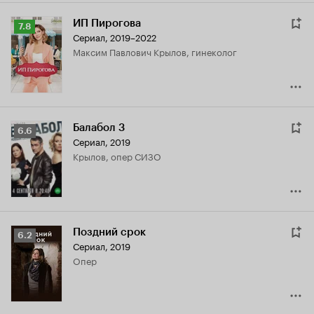
ИП Пирогова
Рейтинг
7.8
Сериал, 2019–2022
Кинопоиска
Максим Павлович Крылов, гинеколог
7.8
Балабол 3
Рейтинг
6.6
Сериал, 2019
Кинопоиска
Крылов, опер СИЗО
6.6
Поздний срок
Рейтинг
6.2
Сериал, 2019
Кинопоиска
опер
6.2