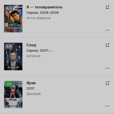
Я — телохранитель
Рейтинг
6.3
Сериал, 2008–2009
Кинопоиска
Антон Баранов
6.3
След
Рейтинг
5.0
Сериал, 2007–...
Кинопоиска
Артюхов
5.0
Ярик
Рейтинг
7.7
2007
Кинопоиска
Дмитрий
7.7