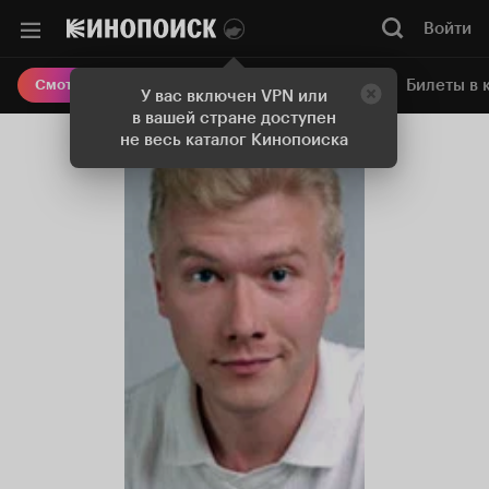
Войти
Онлайн-кинотеатр
Билеты в 
Смотреть кино
У вас включен VPN или
в вашей стране доступен
не весь каталог Кинопоиска