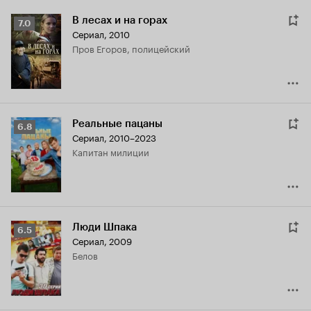
В лесах и на горах
Рейтинг
7.0
Сериал, 2010
Кинопоиска
Пров Егоров, полицейский
7.0
Реальные пацаны
Рейтинг
6.8
Сериал, 2010–2023
Кинопоиска
капитан милиции
6.8
Люди Шпака
Рейтинг
6.5
Сериал, 2009
Кинопоиска
Белов
6.5