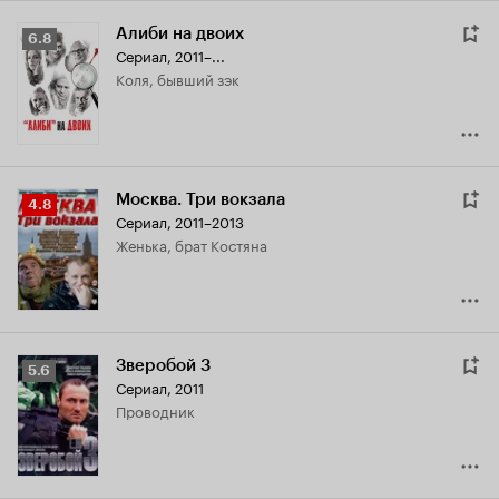
Алиби на двоих
Рейтинг
6.8
Сериал, 2011–...
Кинопоиска
Коля, бывший зэк
6.8
Москва. Три вокзала
Рейтинг
4.8
Сериал, 2011–2013
Кинопоиска
Женька, брат Костяна
4.8
Зверобой 3
Рейтинг
5.6
Сериал, 2011
Кинопоиска
проводник
5.6