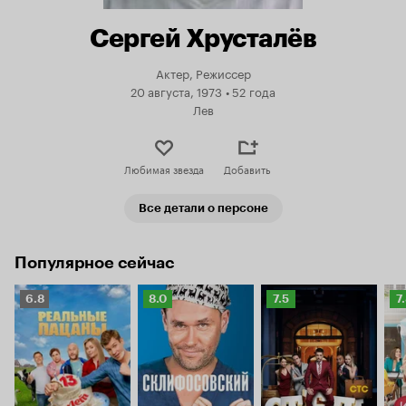
Сергей Хрусталёв
Актер, Режиссер
20 августа, 1973
•
52 года
Лев
Любимая звезда
Добавить
Все детали о персоне
Популярное сейчас
Рейтинг
Рейтинг
Рейтинг
Р
6.8
8.0
7.5
7
Кинопоиска
Кинопоиска
Кинопоиска
К
6.8
8.0
7.5
7.