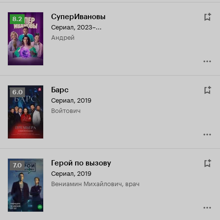
СуперИвановы
Рейтинг
8.2
Сериал, 2023–...
Кинопоиска
Андрей
8.2
Барс
Рейтинг
6.0
Сериал, 2019
Кинопоиска
Войтович
6.0
Герой по вызову
Рейтинг
7.0
Сериал, 2019
Кинопоиска
Вениамин Михайлович, врач
7.0