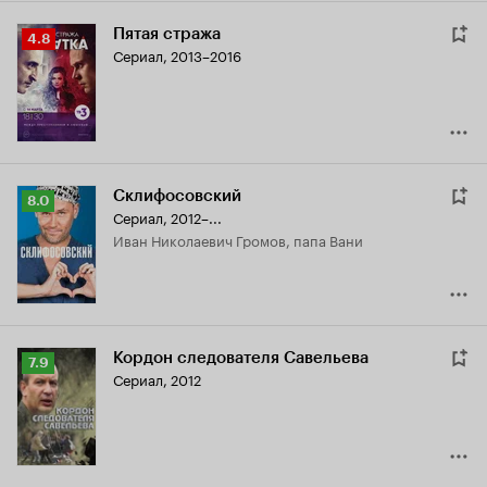
Пятая стража
Рейтинг
4.8
Сериал, 2013–2016
Кинопоиска
4.8
Склифосовский
Рейтинг
8.0
Сериал, 2012–...
Кинопоиска
Иван Николаевич Громов, папа Вани
8.0
Кордон следователя Савельева
Рейтинг
7.9
Сериал, 2012
Кинопоиска
7.9