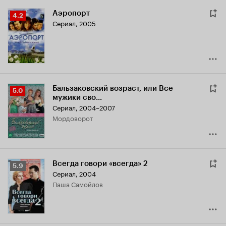
Аэропорт
Рейтинг
4.2
Сериал, 2005
Кинопоиска
4.2
Бальзаковский возраст, или Все
Рейтинг
5.0
мужики сво...
Кинопоиска
Сериал, 2004–2007
5.0
мордоворот
Всегда говори «всегда» 2
Рейтинг
5.9
Сериал, 2004
Кинопоиска
Паша Самойлов
5.9