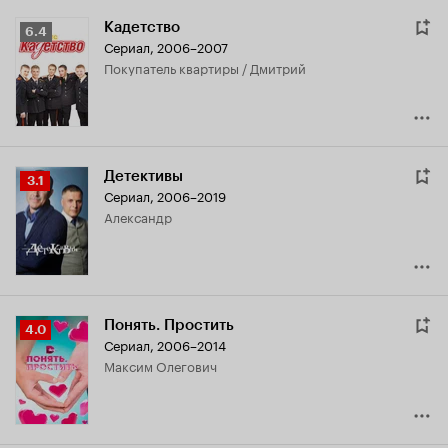
Кадетство
Рейтинг
6.4
Сериал, 2006–2007
Кинопоиска
покупатель квартиры / Дмитрий
6.4
Детективы
Рейтинг
3.1
Сериал, 2006–2019
Кинопоиска
Александр
3.1
Понять. Простить
Рейтинг
4.0
Сериал, 2006–2014
Кинопоиска
Максим Олегович
4.0