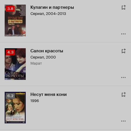
Кулагин и партнеры
Рейтинг
3.8
Сериал, 2004–2013
Кинопоиска
3.8
Салон красоты
Рейтинг
4.3
Сериал, 2000
Кинопоиска
Марат
4.3
Несут меня кони
Рейтинг
6.2
1996
Кинопоиска
6.2