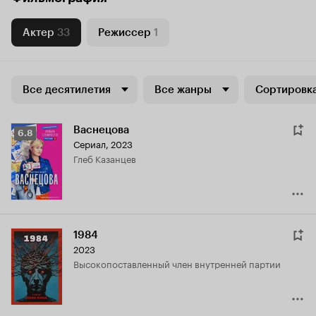
Актер
33
Режиссер
1
Все десятилетия
Все жанры
Сортировка
Васнецова
Рейтинг
6.8
Сериал, 2023
Кинопоиска
Глеб Казанцев
6.8
1984
2023
высокопоставленный член внутренней партии