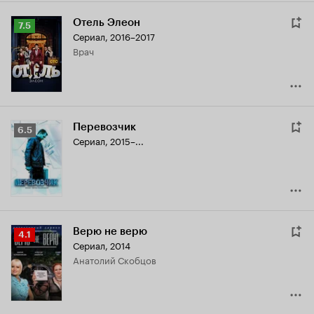
Отель Элеон
Рейтинг
7.5
Сериал, 2016–2017
Кинопоиска
врач
7.5
Перевозчик
Рейтинг
6.5
Сериал, 2015–...
Кинопоиска
6.5
Верю не верю
Рейтинг
4.1
Сериал, 2014
Кинопоиска
Анатолий Скобцов
4.1