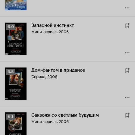
Запасной инстинкт
Рейтинг
6.0
Мини-сериал, 2006
Кинопоиска
6.0
Дом-фантом в приданое
Рейтинг
5.8
Сериал, 2006
Кинопоиска
5.8
Саквояж со светлым будущим
Рейтинг
6.1
Мини-сериал, 2006
Кинопоиска
6.1