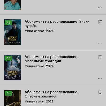
Абонемент на расследование. Знаки
Рейтинг
7.3
судьбы
Кинопоиска
Мини-сериал, 2024
7.3
Абонемент на расследование.
Рейтинг
7.5
Маленькие трагедии
Кинопоиска
Мини-сериал, 2024
7.5
Абонемент на расследование.
Рейтинг
7.5
Опасные желания
Кинопоиска
Мини-сериал, 2023
7.5