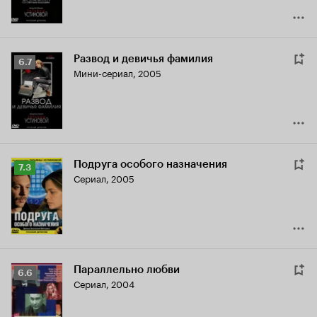
Развод и девичья фамилия
Рейтинг
6.7
Мини-сериал, 2005
Кинопоиска
6.7
Подруга особого назначения
Рейтинг
7.3
Сериал, 2005
Кинопоиска
7.3
Параллельно любви
Рейтинг
6.6
Сериал, 2004
Кинопоиска
6.6