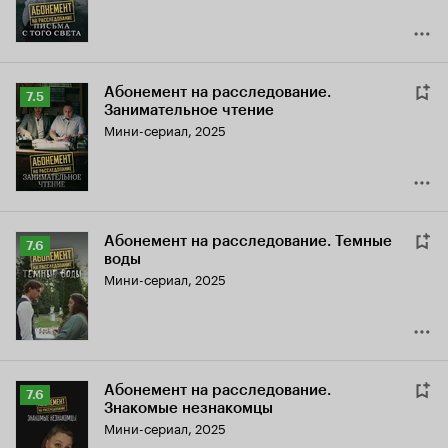
Абонемент на расследование.
Рейтинг
7.5
Занимательное чтение
Кинопоиска
Мини-сериал, 2025
7.5
Абонемент на расследование. Темные
Рейтинг
7.6
воды
Кинопоиска
Мини-сериал, 2025
7.6
Абонемент на расследование.
Рейтинг
7.6
Знакомые незнакомцы
Кинопоиска
Мини-сериал, 2025
7.6