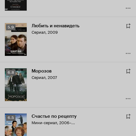
Любить и ненавидеть
Рейтинг
5.9
Сериал, 2009
Кинопоиска
5.9
Морозов
Рейтинг
6.8
Сериал, 2007
Кинопоиска
6.8
Счастье по рецепту
Рейтинг
6.5
Мини-сериал, 2006–...
Кинопоиска
6.5