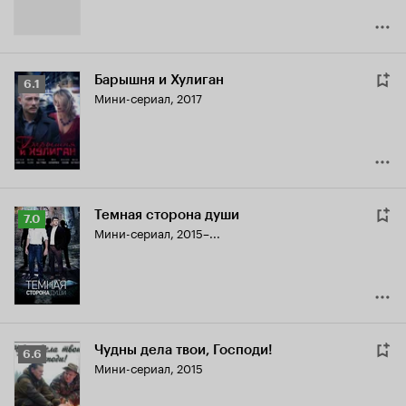
Барышня и Хулиган
Рейтинг
6.1
Мини-сериал, 2017
Кинопоиска
6.1
Темная сторона души
Рейтинг
7.0
Мини-сериал, 2015–...
Кинопоиска
7.0
Чудны дела твои, Господи!
Рейтинг
6.6
Мини-сериал, 2015
Кинопоиска
6.6