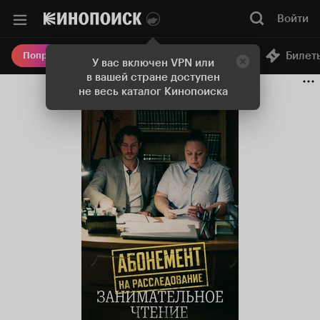
Войти
Онлайн-кинотеатр
Билет
Попробовать Плюс
У вас включен VPN или
в вашей стране доступен
не весь каталог Кинопоиска