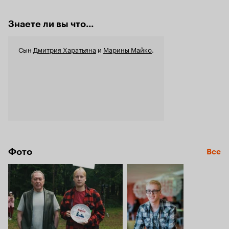
Знаете ли вы что...
Сын
Дмитрия Харатьяна
и
Марины Майко
.
Фото
Все