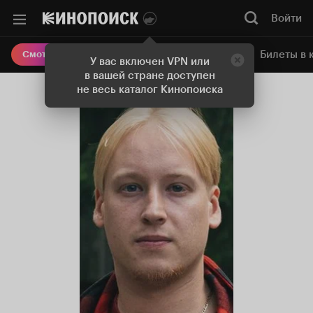
Войти
Онлайн-кинотеатр
Билеты в 
Смотреть кино
У вас включен VPN или
в вашей стране доступен
не весь каталог Кинопоиска