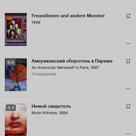
Freundinnen und andere Monster
1998
Американский оборотень в Париже
Рейтинг
6.6
An American Werewolf in Paris
,
1997
Кинопоиска
сопродюсер
6.6
Немой свидетель
Рейтинг
6.4
Mute Witness
,
1994
Кинопоиска
6.4