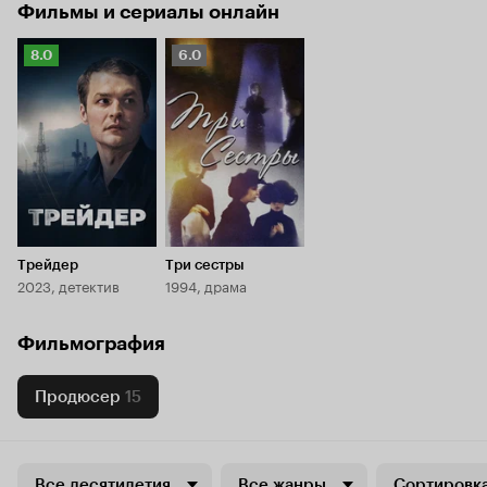
Фильмы и сериалы онлайн
Рейтинг
Рейтинг
8.0
6.0
Кинопоиска
Кинопоиска
8.0
6.0
Трейдер
Три сестры
2023, детектив
1994, драма
Фильмография
Продюсер
15
Все десятилетия
Все жанры
Сортировка