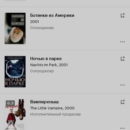
Ботинки из Америки
2001
сопродюсер
Ночью в парке
Nachts im Park
,
2001
сопродюсер
Вампиреныш
Рейтинг
6.3
The Little Vampire
,
2000
Кинопоиска
исполнительный продюсер
6.3