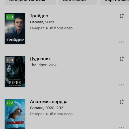
Трейдер
Рейтинг
8.0
Сериал, 2023
Кинопоиска
генеральный продюсер
8.0
Дудочник
Рейтинг
5.3
The Piper
,
2023
Кинопоиска
5.3
Анатомия сердца
Рейтинг
8.2
Сериал, 2020–2021
Кинопоиска
генеральный продюсер
8.2