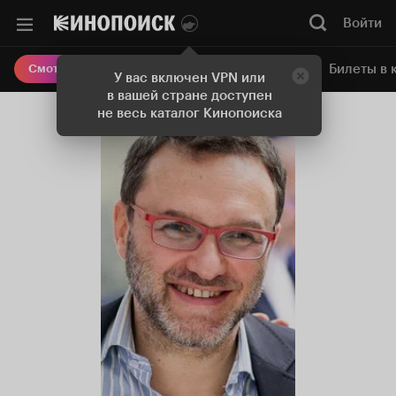
Войти
Онлайн-кинотеатр
Билеты в 
Смотреть кино
У вас включен VPN или
в вашей стране доступен
не весь каталог Кинопоиска