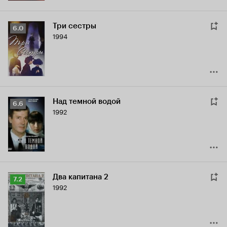
Три сестры
Рейтинг
6.0
1994
Кинопоиска
6.0
Над темной водой
Рейтинг
6.6
1992
Кинопоиска
6.6
Два капитана 2
Рейтинг
7.2
1992
Кинопоиска
7.2