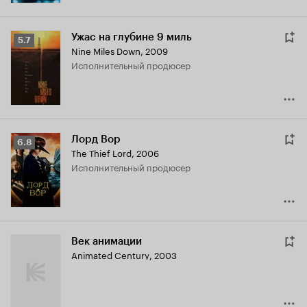
Ужас на глубине 9 миль
Рейтинг
5.7
Nine Miles Down
,
2009
Кинопоиска
исполнительный продюсер
5.7
Лорд Вор
Рейтинг
6.8
The Thief Lord
,
2006
Кинопоиска
исполнительный продюсер
6.8
Век анимации
Animated Century
,
2003