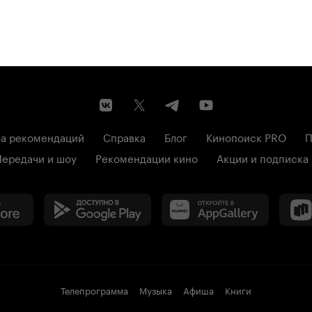
а рекомендаций
Справка
Блог
Кинопоиск PRO
П
Передачи и шоу
Рекомендации кино
Акции и подписка
Телепрограмма
Музыка
Афиша
Книги