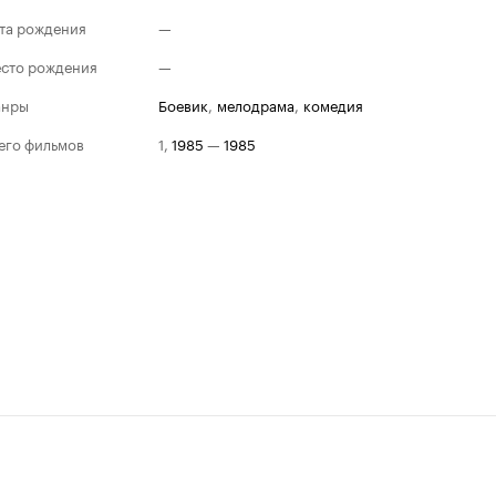
та рождения
—
сто рождения
—
анры
боевик
,
мелодрама
,
комедия
его фильмов
1
,
1985
—
1985