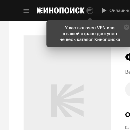
Онлайн-к
У вас включен VPN или
в вашей стране доступен
не весь каталог Кинопоиска
B
О
Ка