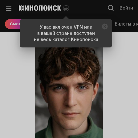
Войти
Онлайн-кинотеатр
Билеты в 
Смотреть кино
У вас включен VPN или
в вашей стране доступен
не весь каталог Кинопоиска