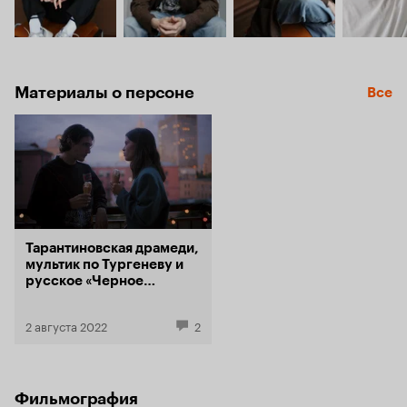
Материалы о персоне
Все
Тарантиновская драмеди,
мультик по Тургеневу и
русское «Черное
зеркало»: 10 лучших веб-
сериалов фестиваля
2 августа 2022
2
Realist
Фильмография