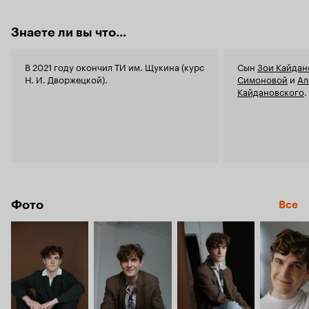
Знаете ли вы что...
В 2021 году окончил ТИ им. Щукина (курс
Сын
Зои Кайдан
Н. И. Дворжецкой).
Симоновой
и
Ал
Кайдановского
.
Фото
Все