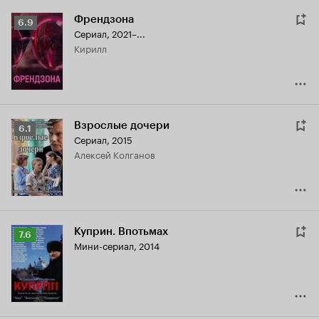
Френдзона
Рейтинг
6.9
Сериал, 2021–...
Кинопоиска
Кирилл
6.9
Взрослые дочери
Рейтинг
6.1
Сериал, 2015
Кинопоиска
Алексей Колганов
6.1
Куприн. Впотьмах
Рейтинг
7.6
Мини-сериал, 2014
Кинопоиска
7.6