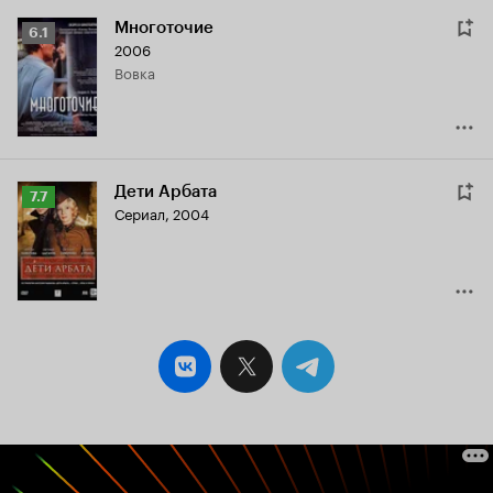
Многоточие
Рейтинг
6.1
2006
Кинопоиска
Вовка
6.1
Дети Арбата
Рейтинг
7.7
Сериал, 2004
Кинопоиска
7.7