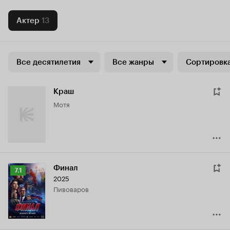
Актер
13
Все десятилетия
Все жанры
Сортировка
Краш
Мотя
Финал
Рейтинг
7.1
2025
Кинопоиска
Пивоваров
7.1