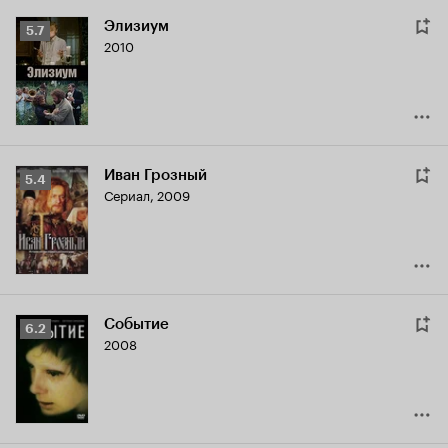
Элизиум
Рейтинг
5.7
2010
Кинопоиска
5.7
Иван Грозный
Рейтинг
5.4
Сериал, 2009
Кинопоиска
5.4
Событие
Рейтинг
6.2
2008
Кинопоиска
6.2