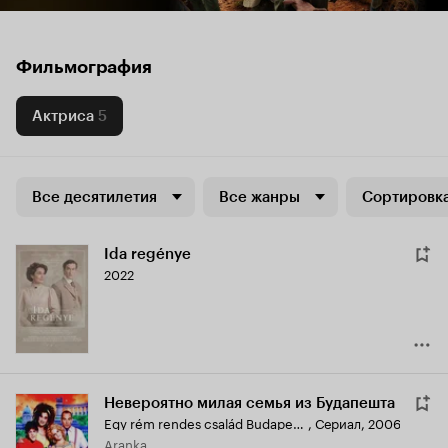
Фильмография
Актриса
5
Все десятилетия
Все жанры
Сортировка
Ida regénye
2022
Невероятно милая семья из Будапешта
Egy rém rendes család Budapesten
,
Сериал, 2006
Aranka