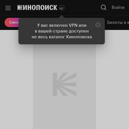
Войти
Онлайн-кинотеатр
Билеты в 
Смотреть кино
У вас включен VPN или
в вашей стране доступен
не весь каталог Кинопоиска