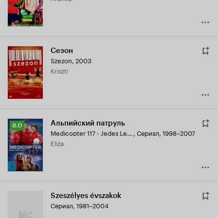
Сезон
Szezon
,
2003
Kriszti
Альпийский патруль
Рейтинг
8.0
Medicopter 117 - Jedes Leben zählt
,
Сериал, 1998–2007
Кинопоиска
Eliza
8.0
Szeszélyes évszakok
Сериал, 1981–2004