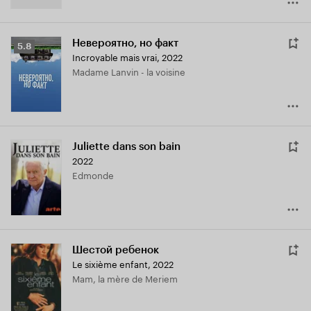
Невероятно, но факт
Рейтинг
5.8
Incroyable mais vrai
,
2022
Кинопоиска
Madame Lanvin - la voisine
5.8
Juliette dans son bain
2022
Edmonde
Шестой ребенок
Le sixième enfant
,
2022
Mam, la mère de Meriem