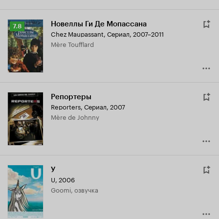
Новеллы Ги Де Мопассана
Рейтинг
7.8
Chez Maupassant
,
Сериал, 2007–2011
Кинопоиска
Mère Toufflard
7.8
Репортеры
Reporters
,
Сериал, 2007
Mère de Johnny
У
U
,
2006
Goomi, озвучка