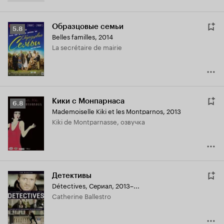
Образцовые семьи
Рейтинг
5.8
Belles familles
,
2014
Кинопоиска
La secrétaire de mairie
5.8
Кики с Монпарнаса
Рейтинг
6.8
Mademoiselle Kiki et les Montparnos
,
2013
Кинопоиска
Kiki de Montparnasse, озвучка
6.8
Детективы
Détectives
,
Сериал, 2013–...
Catherine Ballestro