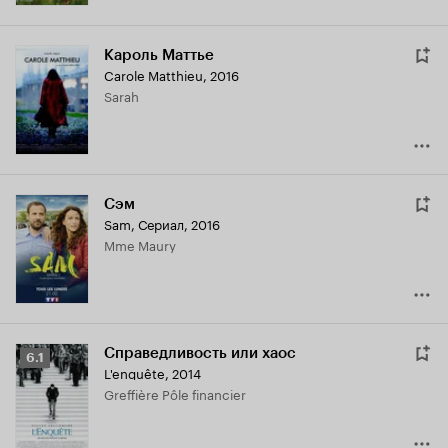
Кароль Маттье
Carole Matthieu
,
2016
Sarah
Сэм
Sam
,
Сериал, 2016
Mme Maury
Справедливость или хаос
Рейтинг
6.1
L'enquête
,
2014
Кинопоиска
Greffière Pôle financier
6.1