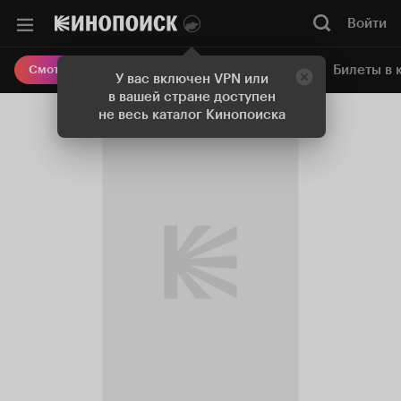
Войти
Онлайн-кинотеатр
Билеты в 
Смотреть кино
У вас включен VPN или
в вашей стране доступен
не весь каталог Кинопоиска