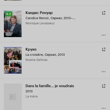
Кандис Ренуар
Рейтинг
8.2
Candice Renoir
,
Сериал, 2013–...
Кинопоиска
Monique Levasseur
8.2
Круиз
La croisière
,
Сериал, 2013
Rosine Delmas
Dans la famille... je voudrais
2013
La mère