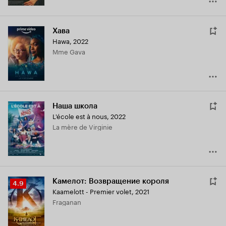
Хава
Hawa
,
2022
Mme Gava
Наша школа
L'école est à nous
,
2022
La mère de Virginie
Камелот: Возвращение короля
Рейтинг
4.9
Kaamelott - Premier volet
,
2021
Кинопоиска
Fraganan
4.9