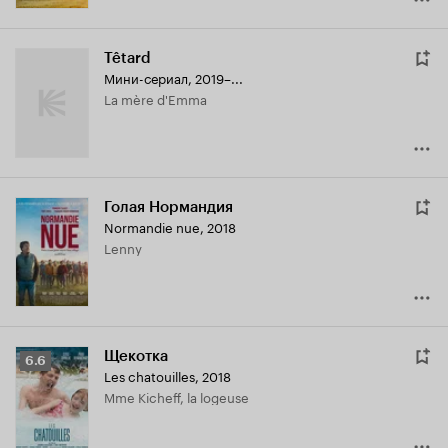
Têtard
Мини-сериал, 2019–...
La mère d'Emma
Голая Нормандия
Normandie nue
,
2018
Lenny
Щекотка
Рейтинг
6.6
Les chatouilles
,
2018
Кинопоиска
Mme Kicheff, la logeuse
6.6