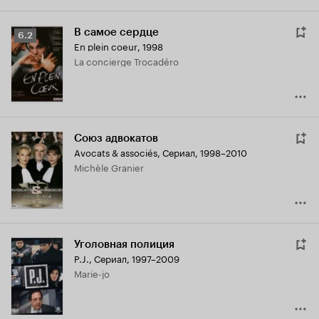
В самое сердце
Рейтинг
6.2
En plein coeur
,
1998
Кинопоиска
La concierge Trocadéro
6.2
Союз адвокатов
Avocats & associés
,
Сериал, 1998–2010
Michèle Granier
Уголовная полиция
P.J.
,
Сериал, 1997–2009
Marie-jo