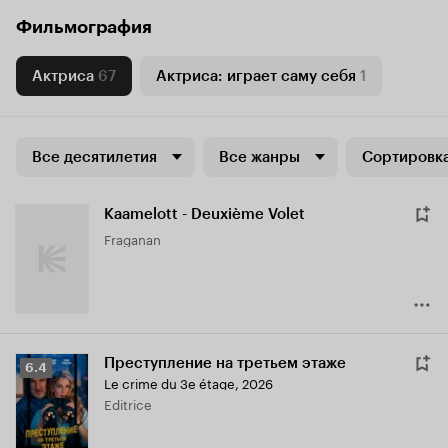
Фильмография
Актриса
67
Актриса: играет саму себя
1
Все десятилетия
Все жанры
Сортировка
Kaamelott - Deuxième Volet
Fraganan
Преступление на третьем этаже
Рейтинг
6.4
Le crime du 3e étage
,
2026
Кинопоиска
Editrice
6.4