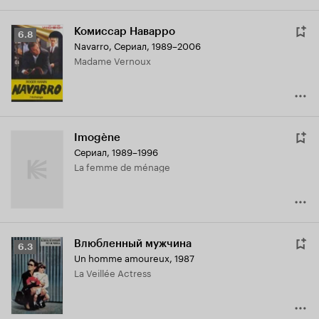
Комиссар Наварро
Рейтинг
6.8
Navarro
,
Сериал, 1989–2006
Кинопоиска
Madame Vernoux
6.8
Imogène
Сериал, 1989–1996
La femme de ménage
Влюбленный мужчина
Рейтинг
6.3
Un homme amoureux
,
1987
Кинопоиска
La Veillée Actress
6.3