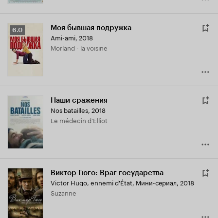
Моя бывшая подружка
Рейтинг
6.0
Ami-ami
,
2018
Кинопоиска
Morland - la voisine
6.0
Наши сражения
Nos batailles
,
2018
Le médecin d'Elliot
Виктор Гюго: Враг государства
Victor Hugo, ennemi d'État
,
Мини-сериал, 2018
Suzanne