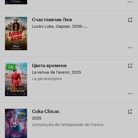
Счастливчик Люк
Lucky Luke
,
Сериал, 2026–...
Цвета времени
Рейтинг
7.6
La venue de l'avenir
,
2025
Кинопоиска
La généalogiste
7.6
Coka Chicas
2025
L'employée de l'ambassade de France