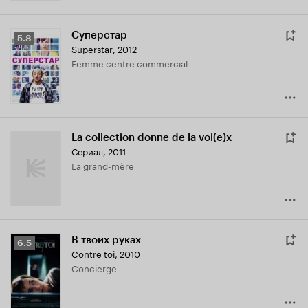
Суперстар
Рейтинг
5.8
Superstar
,
2012
Кинопоиска
Femme centre commercial
5.8
La collection donne de la voi(e)x
Сериал, 2011
La grand-mère
В твоих руках
Рейтинг
6.5
Contre toi
,
2010
Кинопоиска
Concierge
6.5