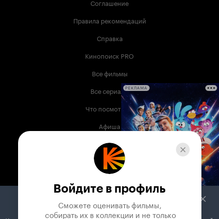
Соглашение
Правила рекомендаций
Справка
Кинопоиск PRO
Все фильмы
Все сериалы
РЕКЛАМА
Что посмотреть
Афиша
Музыка
Телепрограмма
Книги
Войдите в профиль
Служба поддержки
Сможете оценивать фильмы,

 собирать их в коллекции и не только