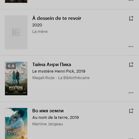
À dessein de te revoir
2020
La mère
Тайна Анри Пика
Рейтинг
6.8
Le mystère Henri Pick
,
2019
Кинопоиска
Magali Roze - La Bibliothécaire
6.8
Во имя земли
Au nom de la terre
,
2019
Martine Jargeau