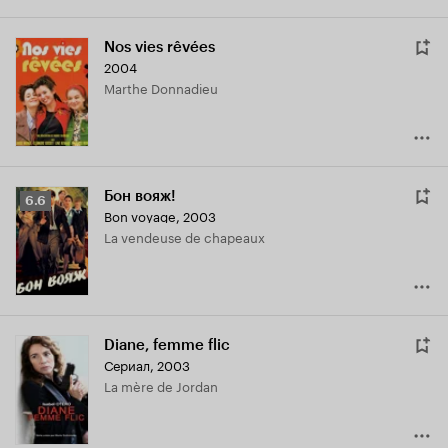
Nos vies rêvées
2004
Marthe Donnadieu
Бон вояж!
Рейтинг
6.6
Bon voyage
,
2003
Кинопоиска
La vendeuse de chapeaux
6.6
Diane, femme flic
Сериал, 2003
La mère de Jordan