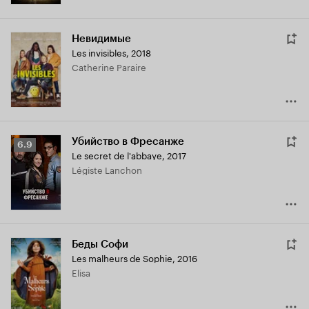
Невидимые
Les invisibles
,
2018
Catherine Paraire
Убийство в Фресанже
Рейтинг
6.9
Le secret de l'abbaye
,
2017
Кинопоиска
Légiste Lanchon
6.9
Беды Софи
Les malheurs de Sophie
,
2016
Elisa