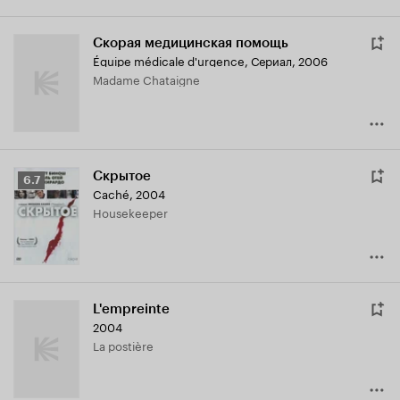
Скорая медицинская помощь
Équipe médicale d'urgence
,
Сериал, 2006
Madame Chataigne
Скрытое
Рейтинг
6.7
Caché
,
2004
Кинопоиска
Housekeeper
6.7
L'empreinte
2004
La postière