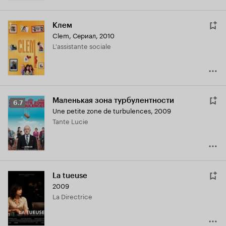
Клем
Clem
,
Сериал, 2010
L'assistante sociale
Маленькая зона турбулентности
Рейтинг
6.7
Une petite zone de turbulences
,
2009
Кинопоиска
Tante Lucie
6.7
La tueuse
2009
La Directrice