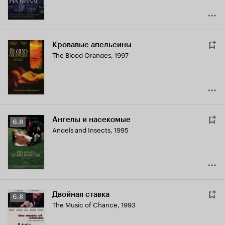
Кровавые апельсины
The Blood Oranges
,
1997
Ангелы и насекомые
Рейтинг
6.8
Angels and Insects
,
1995
Кинопоиска
6.8
Двойная ставка
Рейтинг
6.8
The Music of Chance
,
1993
Кинопоиска
6.8