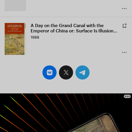
A Day on the Grand Canal with the
Emperor of China or: Surface Is Illusion
But So Is Depth
1988