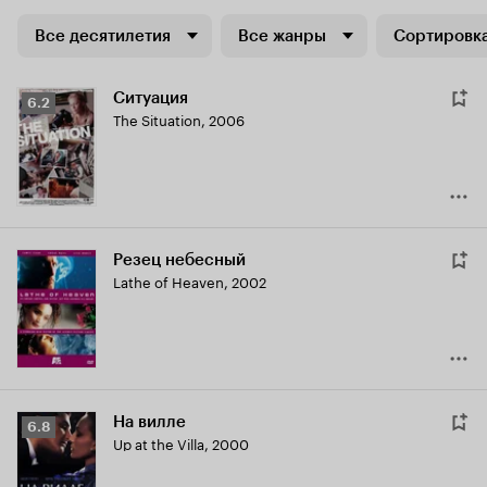
Все десятилетия
Все жанры
Сортировка
Ситуация
Рейтинг
6.2
The Situation
,
2006
Кинопоиска
6.2
Резец небесный
Lathe of Heaven
,
2002
На вилле
Рейтинг
6.8
Up at the Villa
,
2000
Кинопоиска
6.8