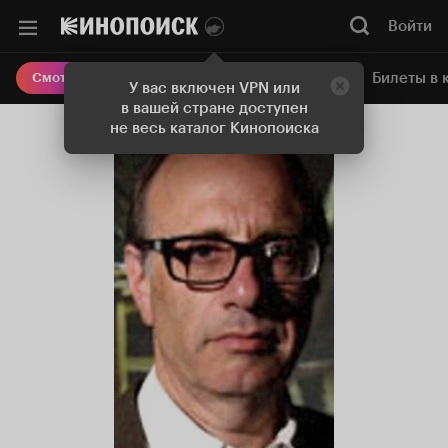
Войти
Онлайн-кинотеатр
Билеты в 
Смотреть кино
У вас включен VPN или
в вашей стране доступен
не весь каталог Кинопоиска