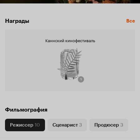
Награды
Все
Каннский кинофестиваль
1
Фильмография
Режиссер
10
Сценарист
3
Продюсер
3