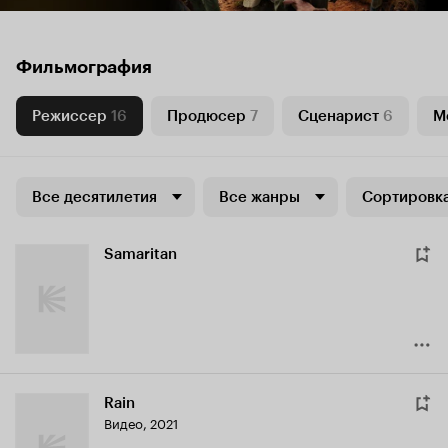
Фильмография
Режиссер
16
Продюсер
7
Сценарист
6
М
Все десятилетия
Все жанры
Сортировка
Samaritan
Rain
Видео, 2021