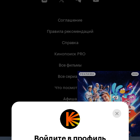
Соглашение
Правила рекомендаций
Справка
Кинопоиск PRO
Все фильмы
Все сериалы
РЕКЛАМА
Что посмотреть
Афиша
Музыка
Телепрограмма
Книги
Войдите в профиль