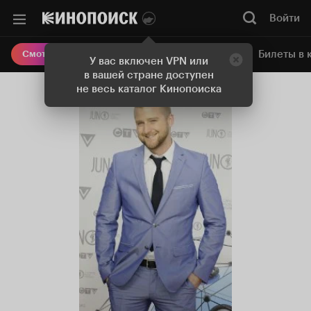
Войти
Онлайн-кинотеатр
Билеты в 
Смотреть кино
У вас включен VPN или
в вашей стране доступен
не весь каталог Кинопоиска