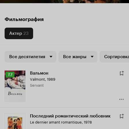
Фильмография
Актер
23
Все десятилетия
Все жанры
Сортировка
Вальмон
Рейтинг
7.7
Valmont
,
1989
Кинопоиска
Servant
7.7
Последний романтический любовник
Le dernier amant romantique
,
1978