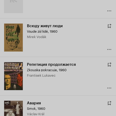
Всюду живут люди
Vsude zijí lidé
,
1960
Mirek Vodák
Репетиция продолжается
Zkouska pokracuje
,
1960
Frantisek Lukavec
Авария
Smyk
,
1960
Václav Král