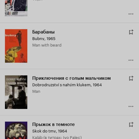
Барабаны
Bubny
,
1965
Man with beard
Приключения с голым мальчиком
Dobrodruzství s nahým klukem
,
1964
Man
Прыжок в темноте
Skok do tmy
,
1964
Kaláb (в титрах: Ivo Palec)