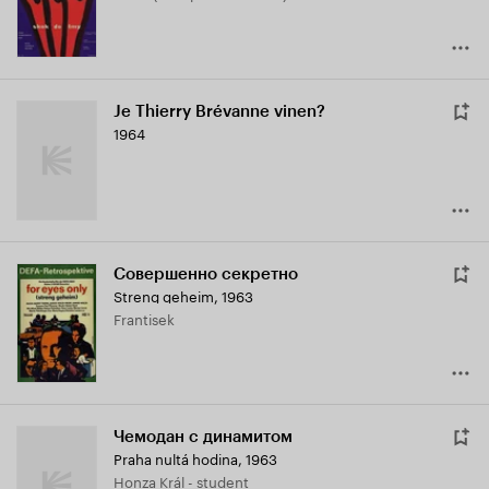
Je Thierry Brévanne vinen?
1964
Совершенно секретно
Streng geheim
,
1963
Frantisek
Чемодан с динамитом
Praha nultá hodina
,
1963
Honza Král - student