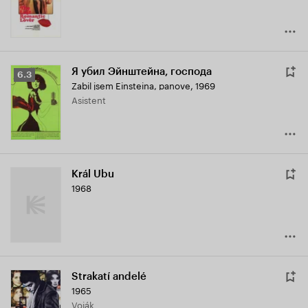
Я убил Эйнштейна, господа
Рейтинг
6.3
Zabil jsem Einsteina, panove
,
1969
Кинопоиска
Asistent
6.3
Král Ubu
1968
Strakatí andelé
1965
Voják