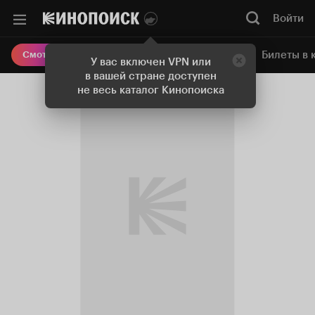
Войти
Онлайн-кинотеатр
Билеты в 
Смотреть кино
У вас включен VPN или
в вашей стране доступен
не весь каталог Кинопоиска