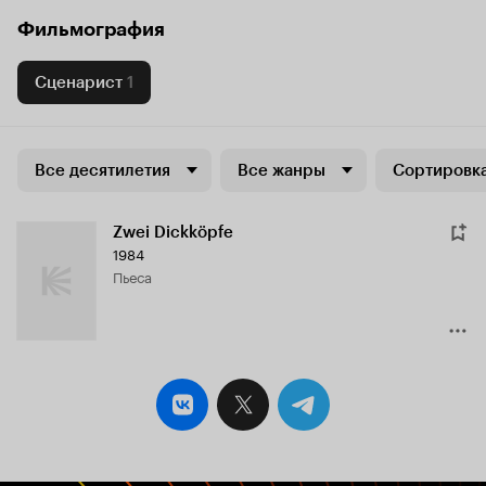
Фильмография
Сценарист
1
Все десятилетия
Все жанры
Сортировка
Zwei Dickköpfe
1984
пьеса