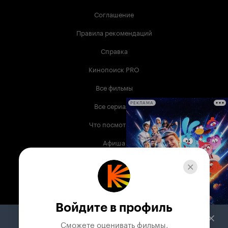
Соглашение
Правила рекомендаций
Справка
Кинопоиск PRO
Все фильмы
Все сериалы
РЕКЛАМА
Что посмотреть
Афиша
Музыка
Телепрограмма
Книги
Войдите в профиль
Служба поддержки
Сможете оценивать фильмы,
