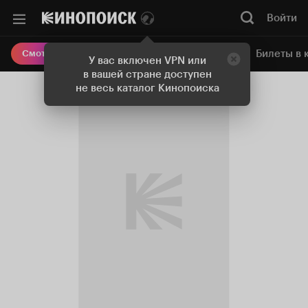
Войти
Онлайн-кинотеатр
Билеты в 
Смотреть кино
У вас включен VPN или
в вашей стране доступен
не весь каталог Кинопоиска