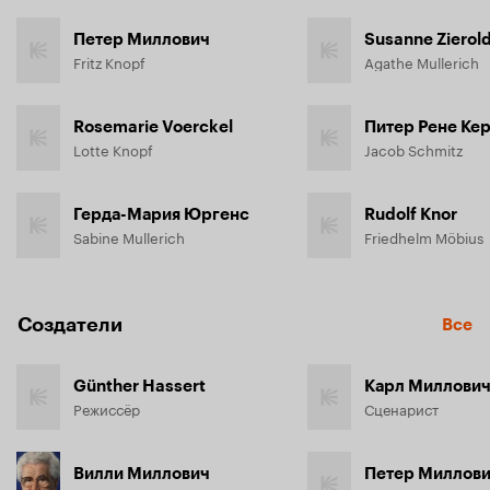
Петер Миллович
Susanne Zierol
Fritz Knopf
Agathe Mullerich
Rosemarie Voerckel
Питер Рене Ке
Lotte Knopf
Jacob Schmitz
Герда-Мария Юргенс
Rudolf Knor
Sabine Mullerich
Friedhelm Möbius
Создатели
Все
Günther Hassert
Карл Миллови
Режиссёр
Сценарист
Вилли Миллович
Петер Миллов