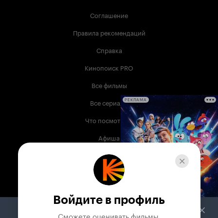
Соглашение
Правила рекомендаций
Справка
Кинопоиск PRO
Все фильмы
Все сериалы
РЕКЛАМА
Что посмотреть
Афиша
Музыка
Телепрограмма
Книги
Войдите в профиль
Служба поддержки
Сможете оценивать фильмы,
