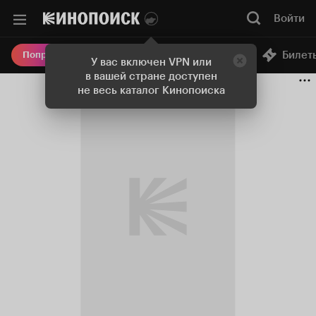
Войти
Онлайн-кинотеатр
Билет
Попробовать Плюс
У вас включен VPN или
в вашей стране доступен
не весь каталог Кинопоиска