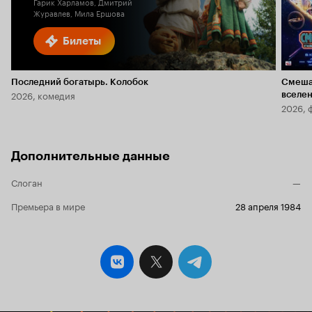
Гарик Харламов, Дмитрий
Журавлев, Мила Ершова
Билеты
Последний богатырь. Колобок
Смеша
2026, комедия
вселе
2026, 
Дополнительные данные
Слоган
—
Премьера в мире
28 апреля 1984