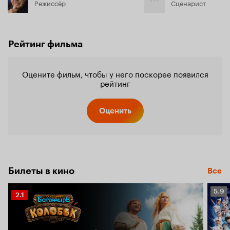
Режиссёр
Сценарист
Рейтинг фильма
Оцените фильм, чтобы у него поскорее появился
рейтинг
Оценить
Билеты в кино
Все
Рейт
5.9
Рейтинг
2.1
Кино
Кинопоиска
5.9
2.1