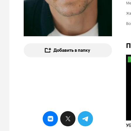
Ме
Ж
Вс
П
Добавить в папку
7
Уб