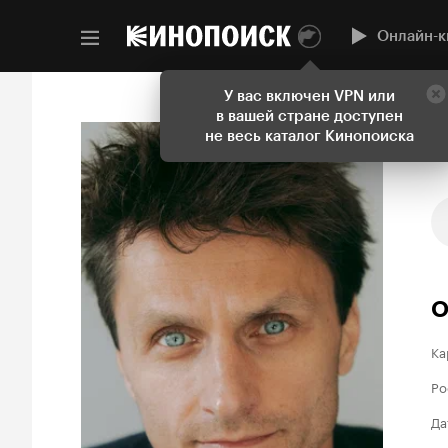
Онлайн-к
У вас включен VPN или
в вашей стране доступен
не весь каталог Кинопоиска
О
Ка
Ро
Да