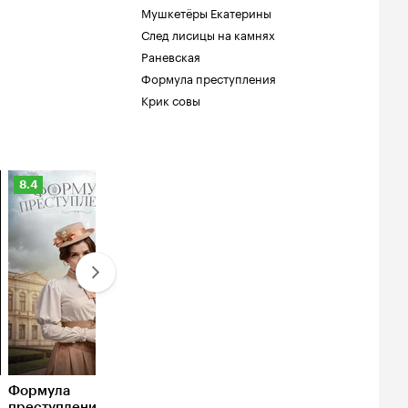
Мушкетёры Екатерины
След лисицы на камнях
Раневская
Формула преступления
Крик совы
Рейтинг
8.4
Кинопоиска
8.4
Формула
преступления