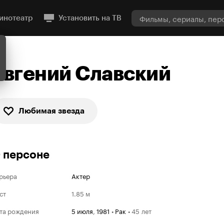
инотеатр
Установить на ТВ
Евгений Славский
Любимая звезда
 персоне
рьера
Актер
ст
1.85 м
та рождения
5 июля
,
1981
•
Рак
•
45 лет