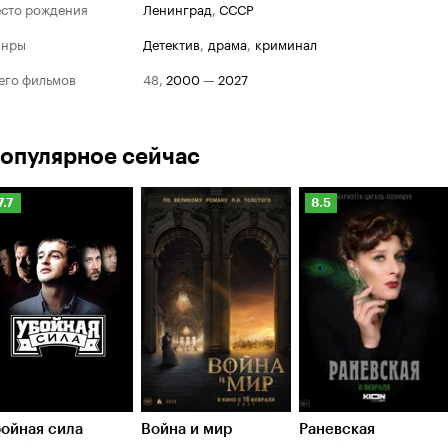
сто рождения
Ленинград
,
СССР
анры
детектив
,
драма
,
криминал
его фильмов
48
,
2000
—
2027
опулярное сейчас
Рейтинг
Рейтинг
7.7
8.5
Кинопоиска
Кинопоиска
.7
8.5
ойная сила
Война и мир
Раневская