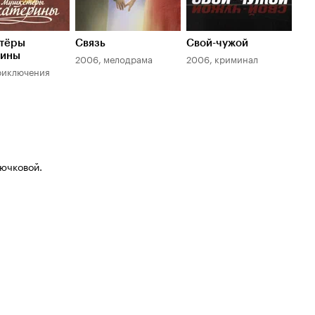
тёры
Связь
Свой-чужой
По
рины
2006, мелодрама
2006, криминал
200
риключения
рючковой.