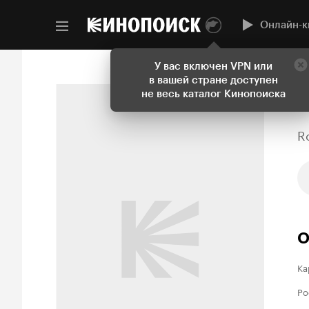
Онлайн-к
У вас включен VPN или
в вашей стране доступен
не весь каталог Кинопоиска
R
О
Ка
Ро