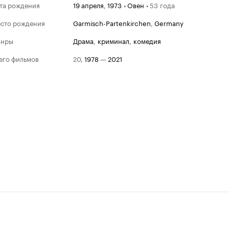
та рождения
19 апреля
,
1973
•
Овен
•
53 года
сто рождения
Garmisch-Partenkirchen
,
Germany
анры
драма
,
криминал
,
комедия
его фильмов
20
,
1978
—
2021