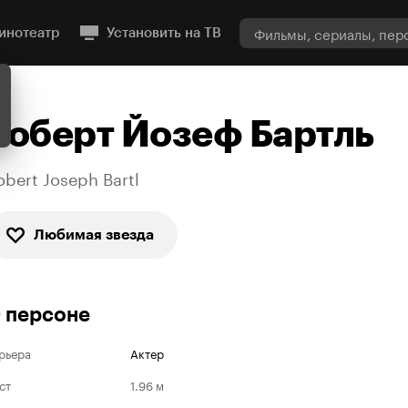
инотеатр
Установить на ТВ
Роберт Йозеф Бартль
obert Joseph Bartl
Любимая звезда
 персоне
рьера
Актер
ст
1.96 м