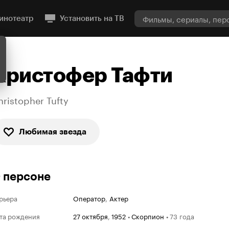
инотеатр
Установить на ТВ
Кристофер Тафти
hristopher Tufty
Любимая звезда
 персоне
рьера
Оператор
,
Актер
та рождения
27 октября
,
1952
•
Скорпион
•
73 года