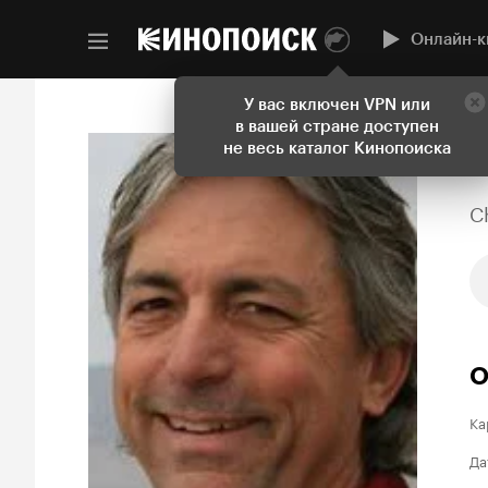
Онлайн-к
У вас включен VPN или
в вашей стране доступен
не весь каталог Кинопоиска
C
О
Ка
Да