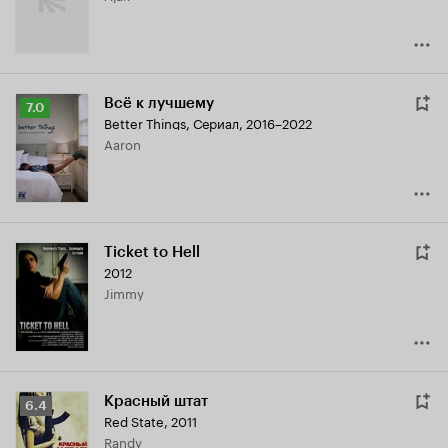
Всё к лучшему
Рейтинг
7.0
Better Things
,
Сериал, 2016–2022
Кинопоиска
Aaron
7.0
Ticket to Hell
2012
Jimmy
Красный штат
Рейтинг
6.4
Red State
,
2011
Кинопоиска
Randy
6.4