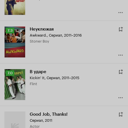
Неуклюжая
Рейтинг
7.3
Awkward.
,
Сериал, 2011–2016
Кинопоиска
Stoner Boy
7.3
В ударе
Рейтинг
7.0
Kickin' It
,
Сериал, 2011–2015
Кинопоиска
Flint
7.0
Good Job, Thanks!
Сериал, 2011
Actor