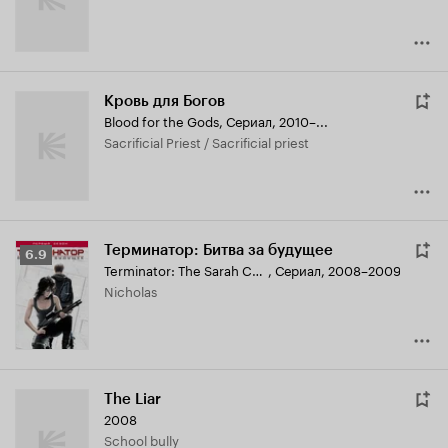
Кровь для Богов
Blood for the Gods
,
Сериал, 2010–...
Sacrificial Priest / Sacrificial priest
Терминатор: Битва за будущее
Рейтинг
6.9
Terminator: The Sarah Connor Chronicles
,
Сериал, 2008–2009
Кинопоиска
Nicholas
6.9
The Liar
2008
School bully