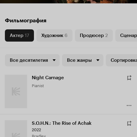
Фильмография
Актер
17
Художник
6
Продюсер
2
Сценар
Все десятилетия
Все жанры
Сортировка
Night Carnage
Pianist
S.O.H.N.: The Rise of Achak
2022
Bradley