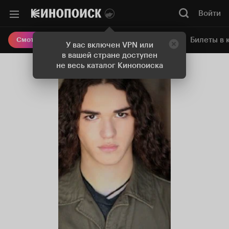
Войти
Онлайн-кинотеатр
Билеты в 
Смотреть кино
У вас включен VPN или
в вашей стране доступен
не весь каталог Кинопоиска