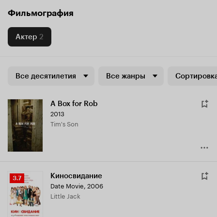
Фильмография
Актер
2
Все десятилетия
Все жанры
Сортировка
A Box for Rob
2013
Tim's Son
Киносвидание
Рейтинг
3.7
Date Movie
,
2006
Кинопоиска
Little Jack
3.7