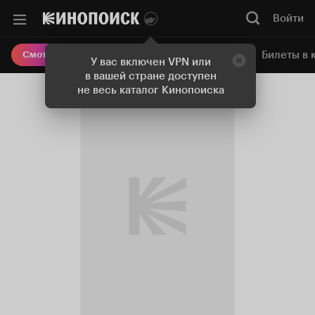
Войти
Онлайн-кинотеатр
Билеты в 
Смотреть кино
У вас включен VPN или
в вашей стране доступен
не весь каталог Кинопоиска