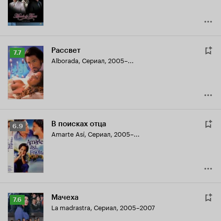
Рассвет
Рейтинг
7.7
Alborada
,
Сериал, 2005–...
Кинопоиска
7.7
В поисках отца
Рейтинг
6.9
Amarte Así
,
Сериал, 2005–...
Кинопоиска
6.9
Мачеха
Рейтинг
7.6
La madrastra
,
Сериал, 2005–2007
Кинопоиска
7.6