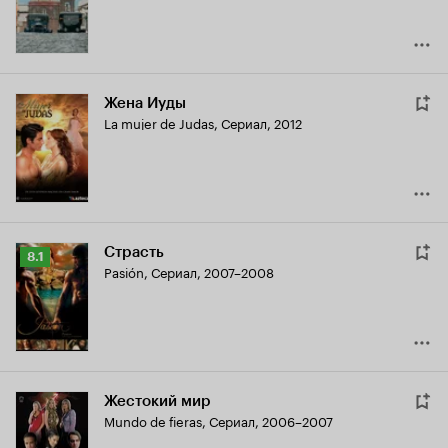
Жена Иуды
La mujer de Judas
,
Сериал, 2012
Страсть
Рейтинг
8.1
Pasión
,
Сериал, 2007–2008
Кинопоиска
8.1
Жестокий мир
Mundo de fieras
,
Сериал, 2006–2007