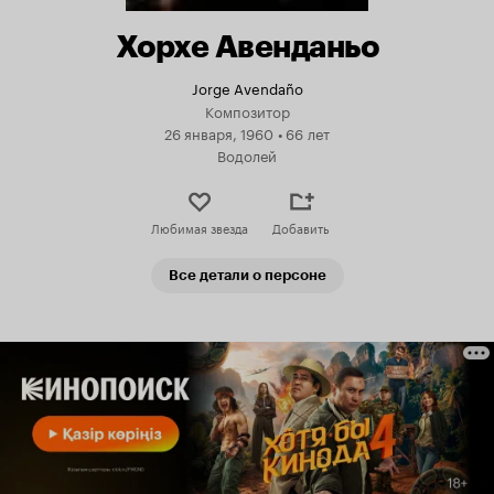
Хорхе Авенданьо
Jorge Avendaño
Композитор
26 января, 1960
•
66 лет
Водолей
Любимая звезда
Добавить
Все детали о персоне