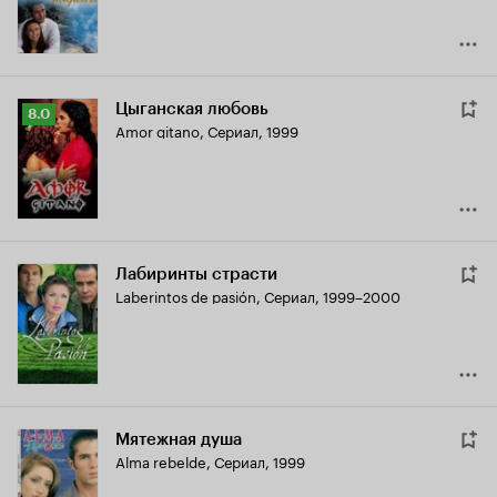
Цыганская любовь
Рейтинг
8.0
Amor gitano
,
Сериал, 1999
Кинопоиска
8.0
Лабиринты страсти
Laberintos de pasión
,
Сериал, 1999–2000
Мятежная душа
Alma rebelde
,
Сериал, 1999