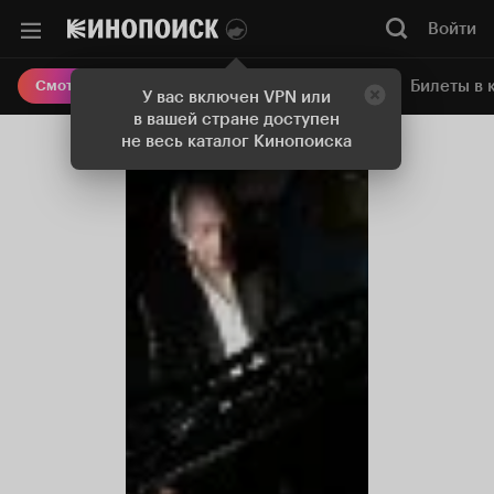
Войти
Онлайн-кинотеатр
Билеты в 
Смотреть кино
У вас включен VPN или
в вашей стране доступен
не весь каталог Кинопоиска