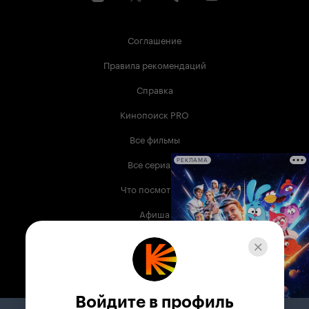
Соглашение
Правила рекомендаций
Справка
Кинопоиск PRO
Все фильмы
Все сериалы
РЕКЛАМА
Что посмотреть
Афиша
Музыка
Телепрограмма
Книги
Войдите в профиль