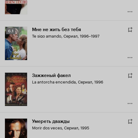
Мне не жить без тебя
Рейтинг
6.1
Te sigo amando
,
Сериал, 1996–1997
Кинопоиска
6.1
Зажженый факел
La antorcha encendida
,
Сериал, 1996
Умереть дважды
Morir dos veces
,
Сериал, 1995