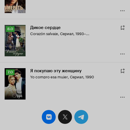
Дикое сердце
Рейтинг
8.0
Corazón salvaje
,
Сериал, 1993–...
Кинопоиска
8.0
Я покупаю эту женщину
Рейтинг
7.0
Yo compro esa mujer
,
Сериал, 1990
Кинопоиска
7.0