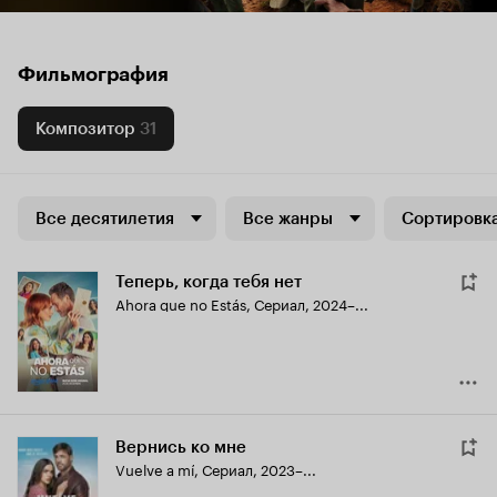
Фильмография
Композитор
31
Все десятилетия
Все жанры
Сортировка
Теперь, когда тебя нет
Ahora que no Estás
,
Сериал, 2024–...
Вернись ко мне
Vuelve a mí
,
Сериал, 2023–...