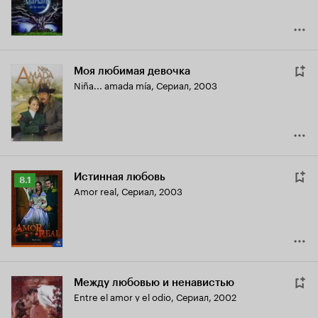
Моя любимая девочка
Niña... amada mía
,
Сериал, 2003
Истинная любовь
Рейтинг
8.1
Amor real
,
Сериал, 2003
Кинопоиска
8.1
Между любовью и ненавистью
Entre el amor y el odio
,
Сериал, 2002