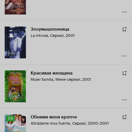
Злоумышленница
La intrusa
,
Сериал, 2001
Красивая женщина
Mujer bonita
,
Мини-сериал, 2001
Обними меня крепче
Рейтинг
7.5
Abrázame muy fuerte
,
Сериал, 2000–2001
Кинопоиска
7.5