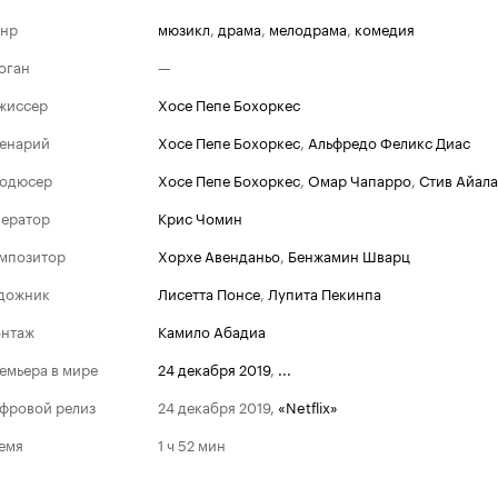
нр
мюзикл
,
драма
,
мелодрама
,
комедия
оган
—
жиссер
Хосе Пепе Бохоркес
енарий
Хосе Пепе Бохоркес
,
Альфредо Феликс Диас
одюсер
Хосе Пепе Бохоркес
,
Омар Чапарро
,
Стив Айала
ератор
Крис Чомин
мпозитор
Хорхе Авенданьо
,
Бенжамин Шварц
дожник
Лисетта Понсе
,
Лупита Пекинпа
нтаж
Камило Абадиа
емьера в мире
24 декабря 2019
,
...
фровой релиз
24 декабря 2019
,
«Netflix»
емя
1 ч 52 мин