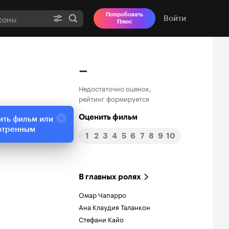
Попробовать
Войти
Плюс
–
Недостаточно оценок,
рейтинг формируется
Оценить фильм
ить фильм или
отренным
1
2
3
4
5
6
7
8
9
10
В главных ролях
Омар Чапарро
Ана Клаудия Таланкон
Стефани Кайо