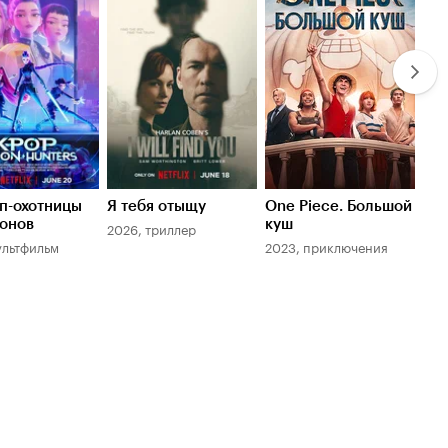
7.0
8.0
7.
п-охотницы
Я тебя отыщу
One Piece. Большой
Игр
онов
куш
2026, триллер
202
ультфильм
2023, приключения