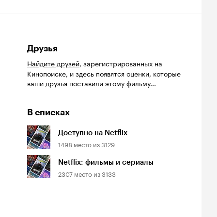
Друзья
Найдите друзей
, зарегистрированных на
Кинопоиске, и здесь появятся оценки, которые
ваши друзья поставили этому фильму...
В списках
Доступно на Netflix
1498
место из
3129
Netflix: фильмы и сериалы
2307
место из
3133
йтинг
Рейтинг
Рейтинг
7
6.4
6.3
инопоиска
Кинопоиска
Кинопоиска