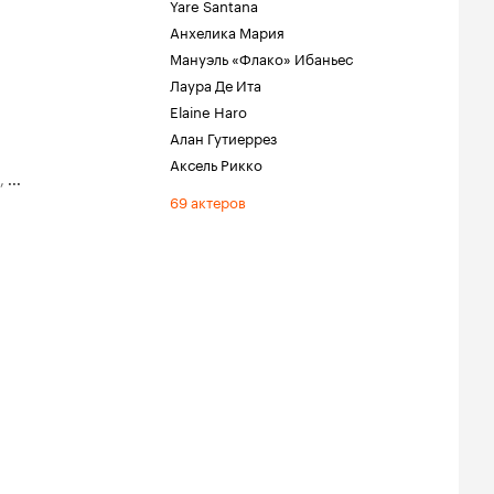
Yare Santana
Анхелика Мария
Мануэль «Флако» Ибаньес
Лаура Де Ита
Elaine Haro
Алан Гутиеррез
Аксель Рикко
,
...
69 актеров