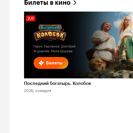
Билеты в кино
Рейтинг
2.0
Кинопоиска
2.0
Гарик Харламов, Дмитрий
Журавлев, Мила Ершова
Билеты
Последний богатырь. Колобок
2026, комедия