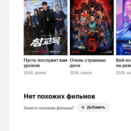
8.7
8.3
7.7
Пусть послужит вам
Очень странные
Кей-по
уроком
дела
на дем
2026, драма
2016, ужасы
2025, м
Нет похожих фильмов
Знаете похожие фильмы?
Добавить