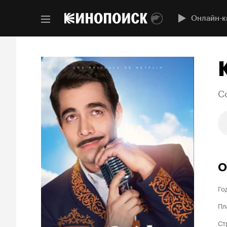
Онлайн-к
C
О
Го
Пл
Ст