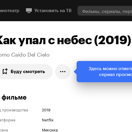
инотеатр
Установить на ТВ
Как упал с небес (2019)
omo Caído Del Cielo
Здесь можно отмет
Буду смотреть
сериал просм
 фильме
д производства
2019
атформа
Netflix
рана
Мексика