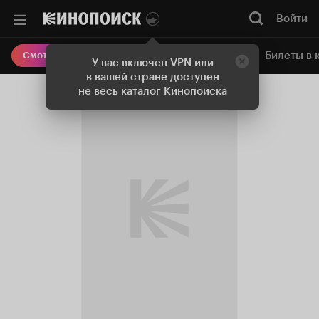
Войти
Онлайн-кинотеатр
Билеты в 
Смотреть кино
У вас включен VPN или
в вашей стране доступен
не весь каталог Кинопоиска