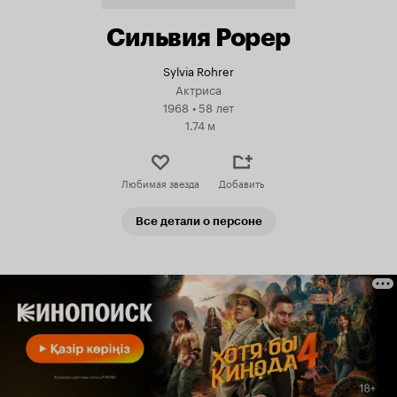
Сильвия Рорер
Sylvia Rohrer
Актриса
1968
•
58 лет
1.74 м
Любимая звезда
Добавить
Все детали о персоне