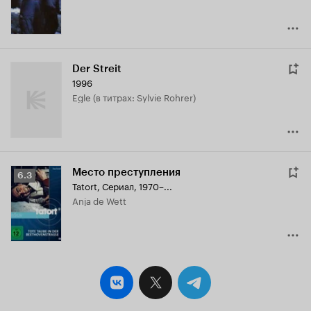
Der Streit
1996
Egle (в титрах: Sylvie Rohrer)
Место преступления
Рейтинг
6.3
Tatort
,
Сериал, 1970–...
Кинопоиска
Anja de Wett
6.3