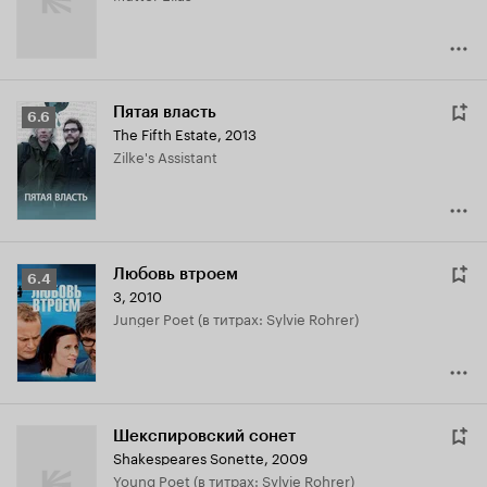
Пятая власть
Рейтинг
6.6
The Fifth Estate
,
2013
Кинопоиска
Zilke's Assistant
6.6
Любовь втроем
Рейтинг
6.4
3
,
2010
Кинопоиска
Junger Poet (в титрах: Sylvie Rohrer)
6.4
Шекспировский сонет
Shakespeares Sonette
,
2009
Young Poet (в титрах: Sylvie Rohrer)