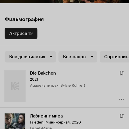
Фильмография
Актриса
19
Все десятилетия
Все жанры
Сортировка
Die Bakchen
2021
Agaue (в титрах: Sylvie Rohrer)
Лабиринт мира
Frieden
,
Мини-сериал, 2020
Lisbet-Marie