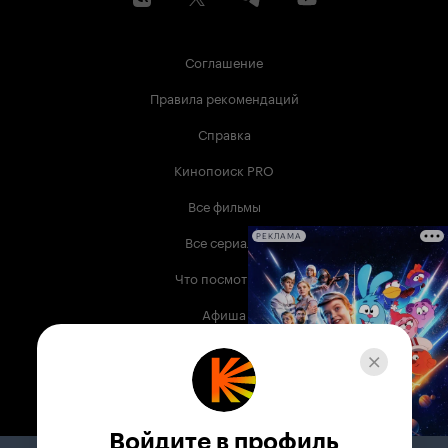
Соглашение
Правила рекомендаций
Справка
Кинопоиск PRO
Все фильмы
Все сериалы
РЕКЛАМА
Что посмотреть
Афиша
Музыка
Телепрограмма
Книги
Войдите в профиль