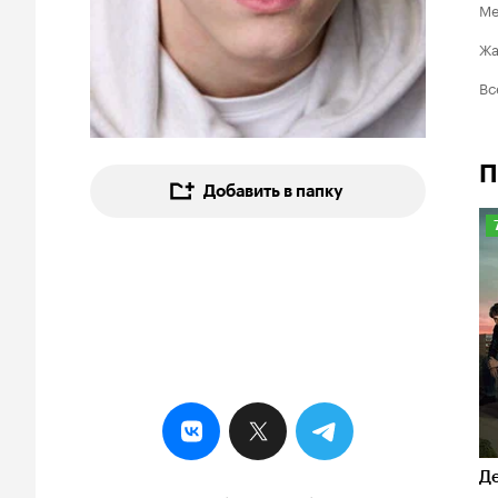
Ме
Ж
Вс
П
Добавить в папку
7
Д