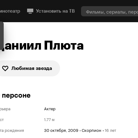
инотеатр
Установить на ТВ
Даниил Плюта
Любимая звезда
 персоне
рьера
Актер
ст
1.77 м
та рождения
30 октября
,
2009
•
Скорпион
•
16 лет