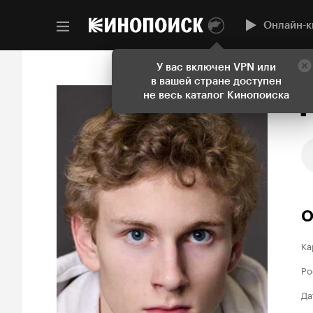
Онлайн-к
У вас включен VPN или
в вашей стране доступен
не весь каталог Кинопоиска
О
Ка
Ро
Да