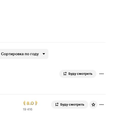
Сортировка по году
Буду смотреть
Рейтинг
19
8.0
Буду смотреть
19 416
Кинопоиска
416