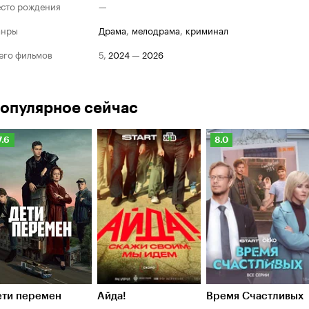
сто рождения
—
анры
драма
,
мелодрама
,
криминал
его фильмов
5
,
2024
—
2026
опулярное сейчас
Рейтинг
Рейтинг
7.6
8.0
Кинопоиска
Кинопоиска
.6
8.0
ети перемен
Айда!
Время Счастливых