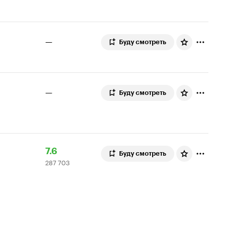
8.0.
оценок
топ
250
—
Буду смотреть
—
Буду смотреть
Рейтинг
287
7.6
Буду смотреть
287 703
Кинопоиска
703
7.6
оценки