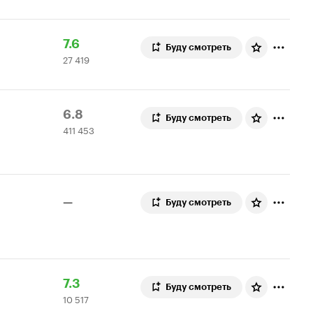
Рейтинг
27
7.6
Буду смотреть
27 419
Кинопоиска
419
7.6
оценок
Рейтинг
411
6.8
Буду смотреть
411 453
Кинопоиска
453
6.8
оценки
—
Буду смотреть
Рейтинг
10
7.3
Буду смотреть
10 517
Кинопоиска
517