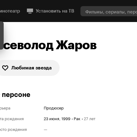
инотеатр
Установить на ТВ
Всеволод Жаров
Любимая звезда
 персоне
рьера
Продюсер
та рождения
23 июня
,
1999
•
Рак
•
27 лет
сто рождения
—