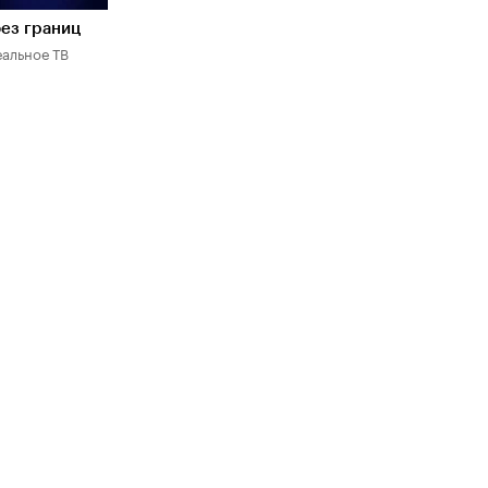
ез границ
еальное ТВ