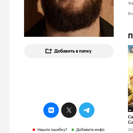
Ж
Вс
П
Добавить в папку
6
Ск
С
Нашли ошибку?
Добавить инфо
20