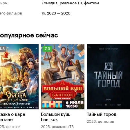
анры
комедия
,
реальное ТВ
,
фэнтези
его фильмов
19
,
2023
—
2026
опулярное сейчас
Рейтинг
Рейтинг
6.8
7.3
Кинопоиска
Кинопоиска
.8
7.3
азка о царе
Большой куш.
Тайный город
алтане
Бангкок
2026, детектив
25, фэнтези
2025, реальное ТВ