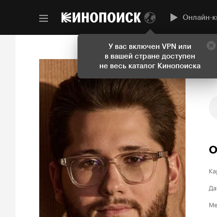
Онлайн-к
У вас включен VPN или
в вашей стране доступен
не весь каталог Кинопоиска
О
Ка
Да
Ме