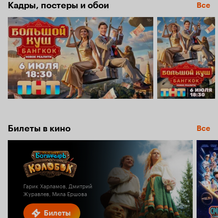
7.3
Кадры, постеры и обои
Все
Билеты в кино
Все
Гарик Харламов, Дмитрий
Журавлев, Мила Ершова
Билеты