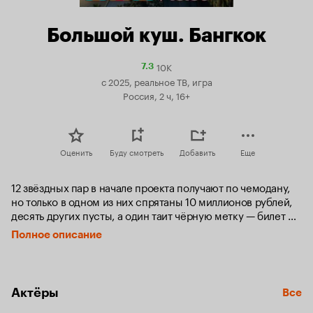
Большой куш. Бангкок
10K
Рейтинг
7.3
Кинопоиска
с 2025, реальное ТВ, игра
7.3
Россия, 2 ч, 16+
Оценить
Буду смотреть
Добавить
Еще
12 звёздных пар в начале проекта получают по чемодану, 
но только в одном из них спрятаны 10 миллионов рублей, 
десять других пусты, а один таит чёрную метку — билет 
на вылет.
Полное описание
Актёры
Все