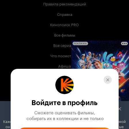
Правила рекомендаций
Справка
Кинопоиск PRO
Все фильмы
Все сериалы
РЕКЛАМА
Что посмотреть
Афиша
Музыка
Телепрограмма
Книги
Войдите в профиль
Служба поддержки
Сможете оценивать фильмы,

 собирать их в коллекции и не только
Кажется, вы используете блокировщик рекламы. Вместе с рекламой
© 2003 —
2026
,
Кинопоиск
18
+
он может отключать постеры, папки с фильмами и другие важные