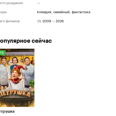
сто рождения
—
анры
комедия
,
семейный
,
фантастика
его фильмов
29
,
2009
—
2026
опулярное сейчас
Рейтинг
7.5
Кинопоиска
.5
етрушка