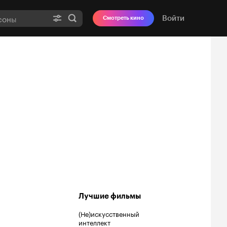
Войти
Смотреть кино
Лучшие фильмы
(Не)искусственный
интеллект