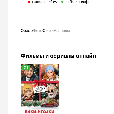
Нашли ошибку?
Добавить инфо
20
Обзор
Фото
Связи
Награды
Фильмы и сериалы онлайн
Рейтинг
7.3
Кинопоиска
7.3