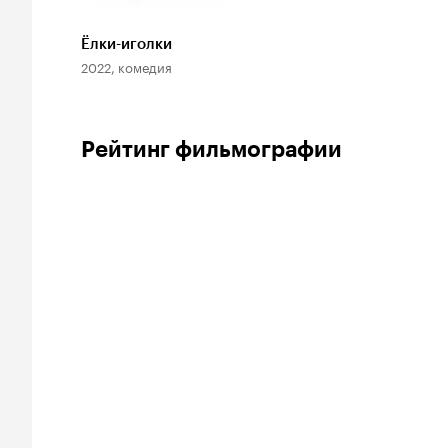
Ёлки-иголки
2022, комедия
Рейтинг фильмографии