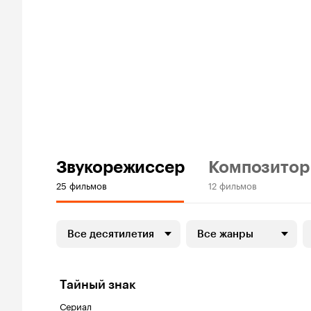
Звукорежиссер
Композитор
25 фильмов
12 фильмов
Все десятилетия
Все жанры
Тайный знак
Сериал