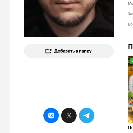
Ме
Ж
Вс
П
Добавить в папку
7
П