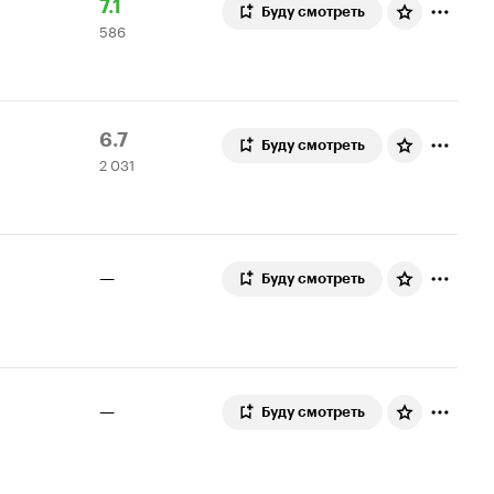
Рейтинг
586
7.1
Буду смотреть
586
Кинопоиска
оценок
7.1
Рейтинг
2
6.7
Буду смотреть
2 031
Кинопоиска
031
6.7
оценка
—
Буду смотреть
—
Буду смотреть