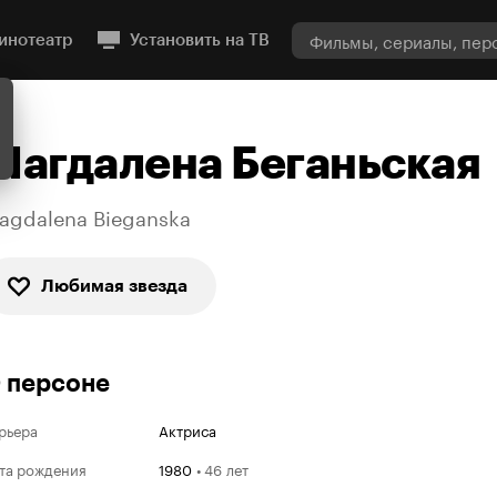
инотеатр
Установить на ТВ
Магдалена Беганьская
agdalena Bieganska
Любимая звезда
 персоне
рьера
Актриса
та рождения
1980
•
46 лет