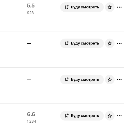
Рейтинг
928
5.5
Буду смотреть
928
Кинопоиска
оценок
5.5
—
Буду смотреть
—
Буду смотреть
Рейтинг
1
6.6
Буду смотреть
1 234
Кинопоиска
234
6.6
оценки