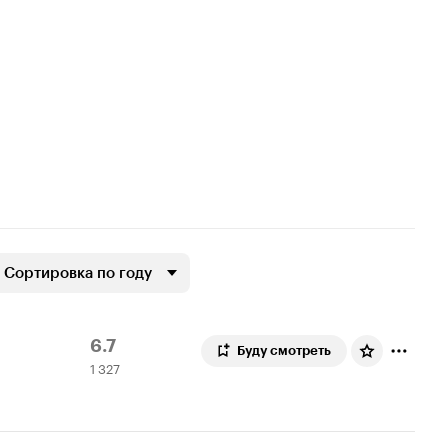
Сортировка по году
Рейтинг
1
6.7
Буду смотреть
1 327
Кинопоиска
327
6.7
оценок