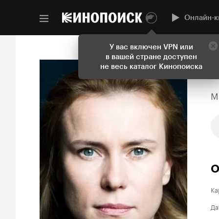
Онлайн-к
У вас включен VPN или
в вашей стране доступен
не весь каталог Кинопоиска
M
О
Ка
Да