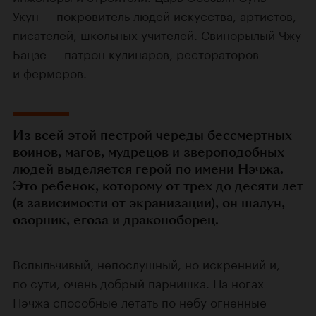
Укун — покровитель людей искусства, артистов,
писателей, школьных учителей. Свинорылый Чжу
Бацзе — патрон кулинаров, рестораторов
и фермеров.
Из всей этой пестрой череды бессмертных
воинов, магов, мудрецов и звероподобных
людей выделяется герой по имени Нэчжа.
Это ребенок, которому от трех до десяти лет
(в зависимости от экранизации), он шалун,
озорник, егоза и драконоборец.
Вспыльчивый, непослушный, но искренний и,
по сути, очень добрый парнишка. На ногах
Нэчжа способные летать по небу огненные