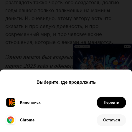
разглядеть также черты его создателя, долгие
годы евшего только пельмешки на мамины
деньги. И, очевидно, этому автору есть что
сказать и про седую древность, и про
современный мир, и про человеческие
отношения, которые с веками не меняются.
РЕКЛАМА
Этот текст был впервые опубликован в
марте 2025 года и обновлен в связи с выходом
мультфильма на Кинопоиске.
Феликс Зилич
Автор: