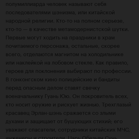
полумиллиарда человек называют себя
последователями шэнизма, или китайской
народной религии. Кто-то на полном серьезе,
кто-то — в качестве метамодернистской шутки.
Первые могут ходить на праздники в храм
почитаемого персонажа, остальные, скорее
всего, отделаются магнитом на холодильнике
или наклейкой на лобовом стекле. Как правило,
героев для поклонения выбирают по профессии.
В гонконгском кино полицейские и бандиты
перед опасным делом ставят свечку
военачальнику Гуань Юю. Он покровитель всех,
кто носит оружие и рискует жизнью. Трехглазый
красавец Эрлан-шэнь сражается со злыми
духами и защищает от бушующих стихий; его
уважают спасатели, сотрудники китайских МЧС,
инженеры и строители. Царь Обезьян Сунь