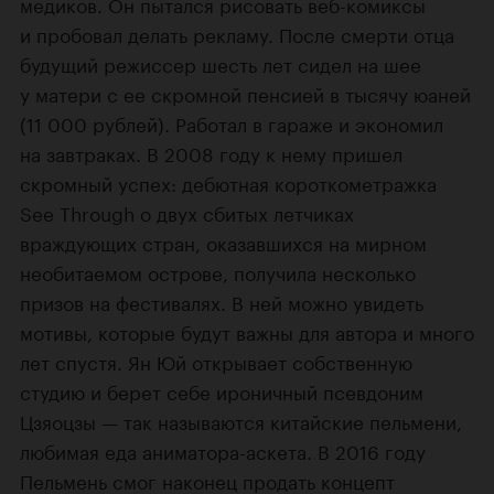
медиков. Он пытался рисовать веб-комиксы
и пробовал делать рекламу. После смерти отца
будущий режиссер шесть лет сидел на шее
у матери с ее скромной пенсией в тысячу юаней
(11 000 рублей). Работал в гараже и экономил
на завтраках. В 2008 году к нему пришел
скромный успех: дебютная короткометражка
See Through о двух сбитых летчиках
враждующих стран, оказавшихся на мирном
необитаемом острове, получила несколько
призов на фестивалях. В ней можно увидеть
мотивы, которые будут важны для автора и много
лет спустя. Ян Юй открывает собственную
студию и берет себе ироничный псевдоним
Цзяоцзы — так называются китайские пельмени,
любимая еда аниматора-аскета. В 2016 году
Пельмень смог наконец продать концепт