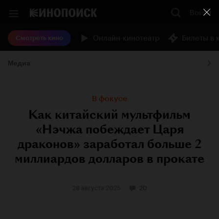
Войти
Онлайн-кинотеатр
Билеты в 
Смотреть кино
Медиа
В фокусе
Как китайский мультфильм
«Нэчжа побеждает Царя
драконов» заработал больше 2
миллиардов долларов в прокате
28 августа 2025
20