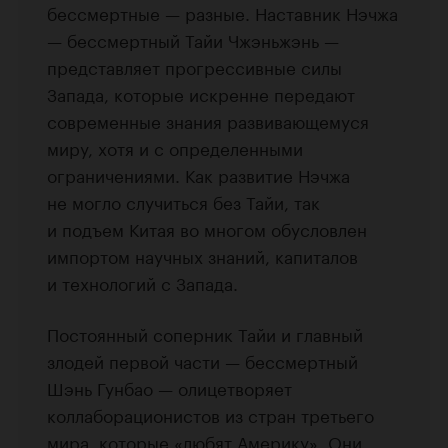
бессмертные — разные. Наставник Нэчжа
— бессмертный Тайи Чжэньжэнь —
представляет прогрессивные силы
Запада, которые искренне передают
современные знания развивающемуся
миру, хотя и с определенными
ограничениями. Как развитие Нэчжа
не могло случиться без Тайи, так
и подъем Китая во многом обусловлен
импортом научных знаний, капиталов
и технологий с Запада.
Постоянный соперник Тайи и главный
злодей первой части — бессмертный
Шэнь Гунбао — олицетворяет
коллаборационистов из стран третьего
мира, которые «любят Америку». Они