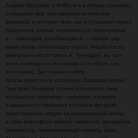
Андрей Москвин
, у ФЭКСов и в
«Иване Грозном»
создавший мир причудливых оптических
фантазий, в которых тени, как в страшной сказке
Андерсена, словно отделились от персонажей
и — нависшие, колеблющиеся — обрели над
ними некую тревожащую власть. Фашистского
диверсанта играл здесь
А. Ячницкий
, но при
всей зловещести персонажа этот образ, как
ни странно, был лишен особой
пропагандистской установки. Создавая фильм,
Григорий Козинцев словно воскрешал свое
юношеское увлечение «низкими» жанрами,
и диверсант становился условной фигурой
таинственного злодея из криминальной ленты,
а сама атмосфера зыбкой, неверной, двоящейся
реальности, пронизывающая новеллу, была
свойственна произведениям немецкого