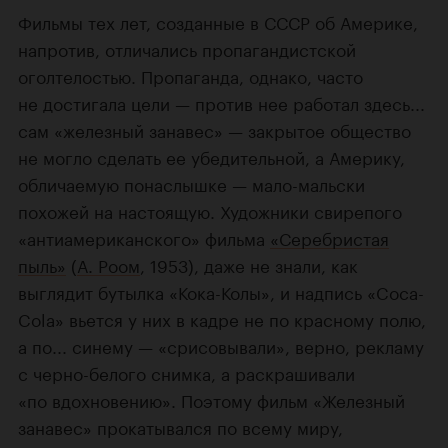
Фильмы тех лет, созданные в СССР об Америке,
напротив, отличались пропагандистской
оголтелостью. Пропаганда, однако, часто
не достигала цели — против нее работал здесь...
сам «железный занавес» — закрытое общество
не могло сделать ее убедительной, а Америку,
обличаемую понаслышке — мало-мальски
похожей на настоящую. Художники свирепого
«антиамериканского» фильма
«Серебристая
пыль»
(
А. Роом
, 1953), даже не знали, как
выглядит бутылка «Кока-Колы», и надпись «Coca-
Cola» вьется у них в кадре не по красному полю,
а по... синему — «срисовывали», верно, рекламу
с черно-белого снимка, а раскрашивали
«по вдохновению». Поэтому фильм «Железный
занавес» прокатывался по всему миру,