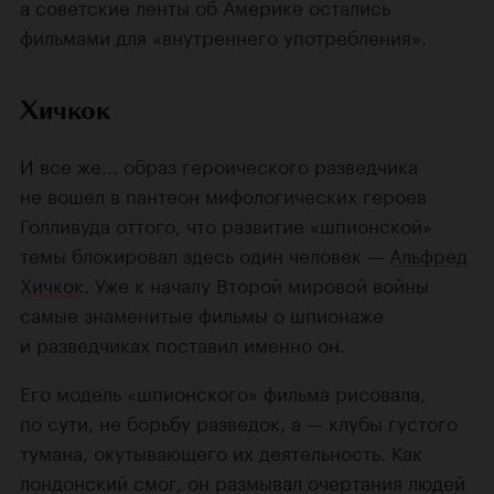
а советские ленты об Америке остались
фильмами для «внутреннего употребления».
Хичкок
И все же... образ героического разведчика
не вошел в пантеон мифологических героев
Голливуда оттого, что развитие «шпионской»
темы блокировал здесь один человек —
Альфред
Хичкок
. Уже к началу Второй мировой войны
самые знаменитые фильмы о шпионаже
и разведчиках поставил именно он.
Его модель «шпионского» фильма рисовала,
по сути, не борьбу разведок, а — клубы густого
тумана, окутывающего их деятельность. Как
лондонский смог, он размывал очертания людей