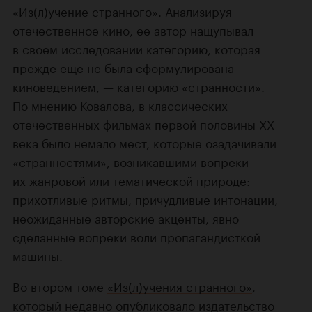
«Из(л)учение странного». Анализируя
отечественное кино, ее автор нащупывал
в своем исследовании категорию, которая
прежде еще не была сформулирована
киноведением, — категорию «странности».
По мнению Ковалова, в классических
отечественных фильмах первой половины XX
века было немало мест, которые озадачивали
«странностями», возникавшими вопреки
их жанровой или тематической природе:
прихотливые ритмы, причудливые интонации,
неожиданные авторские акценты, явно
сделанные вопреки воли пропагандисткой
машины.
Во втором томе
«Из(л)учения странного»
,
который недавно опубликовало издательство