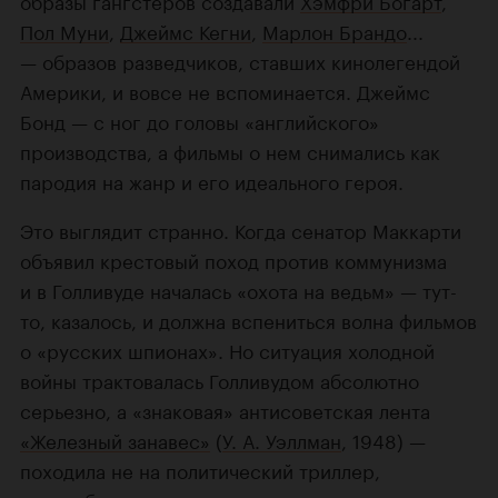
Пол Муни
,
Джеймс Кегни
,
Марлон Брандо
...
— образов разведчиков, ставших кинолегендой
Америки, и вовсе не вспоминается. Джеймс
Бонд — с ног до головы «английского»
производства, а фильмы о нем снимались как
пародия на жанр и его идеального героя.
Это выглядит странно. Когда сенатор Маккарти
объявил крестовый поход против коммунизма
и в Голливуде началась «охота на ведьм» — тут-
то, казалось, и должна вспениться волна фильмов
о «русских шпионах». Но ситуация холодной
войны трактовалась Голливудом абсолютно
серьезно, а «знаковая» антисоветская лента
«Железный занавес»
(
У. А. Уэллман
, 1948) —
походила не на политический триллер,