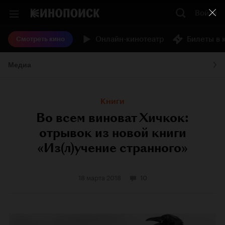
Войти
Онлайн-кинотеатр
Билеты в 
Смотреть кино
Медиа
Книги
Во всем виноват Хичкок:
отрывок из новой книги
«Из(л)учение странного»
18 марта 2018
10