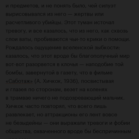
и предметов, и не понять было, чей силуэт
вырисовывался из него — жертвы или
расчетливого убийцы. Этот туман источал
тревогу, и все казалось, что из него, как сквозь
слои ваты, пробиваются чьи-то крики о помощи.
Рождалось ощущение вселенской зыбкости:
казалось, что этот вроде бы благополучный мир
вот-вот разорвется в клочья — наподобие той
бомбы, завернутой в газету, что в фильме
«Саботаж»
(А. Хичкок, 1936), посвистывая
и глазея по сторонам, везет на коленях
в трамвае ничего не подозревающий мальчик.
Хичкок часто повторял, что всего лишь
развлекает, но аттракционы его лент вовсе
не безыдейны — они выражали тревоги и фобии
общества, охваченного вроде бы беспричинным
неврозом.