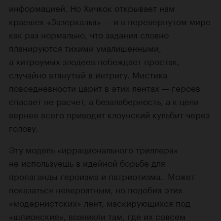
информацией. Но Хичкок открывает нам
краешек «Зазеркалья» — и в перевернутом мире
как раз нормально, что задания словно
планируются тихими умалишенными,
а хитроумых злодеев побеждает простак,
случайно втянутый в интригу. Мистика
повседневности царит в этих лентах — героев
спасает не расчет, а безалаберность, а к цели
вернее всего приводит клоунский кульбит через
голову.
Эту модель «иррационального триллера»
не используешь в идейной борьбе для
пропаганды героизма и патриотизма. Может
показаться невероятным, но подобия этих
«модернистских» лент, маскирующихся под
«шпионские», возникли там, где их совсем