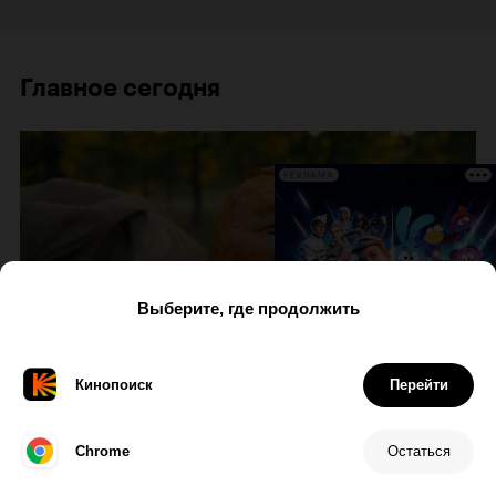
Главное сегодня
РЕКЛАМА
Выбор редакции
Что смотреть в кино: Колобок
в Белогорье, Смешарики в космосе,