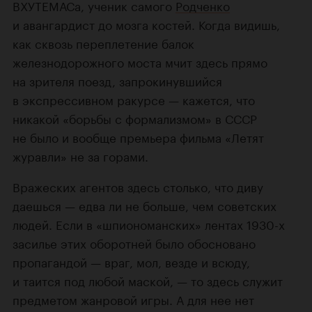
ВХУТЕМАСа, ученик самого
Родченко
и авангардист до мозга костей. Когда видишь,
как сквозь переплетение балок
железнодорожного моста мчит здесь прямо
на зрителя поезд, запрокинувшийся
в экспрессивном ракурсе — кажется, что
никакой «борьбы с формализмом» в СССР
не было и вообще премьера фильма «Летят
журавли» не за горами.
Вражеских агентов здесь столько, что диву
даешься — едва ли не больше, чем советских
людей. Если в «шпиономанских» лентах 1930-х
засилье этих оборотней было обосновано
пропагандой — враг, мол, везде и всюду,
и таится под любой маской, — то здесь служит
предметом жанровой игры. А для нее нет