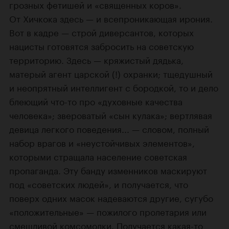
грозных фетишей и «священных коров».
От Хичкока здесь — и всепроникающая ирония.
Вот в кадре — строй диверсантов, которых
нацисты готовятся забросить на советскую
территорию. Здесь — кряжистый дядька,
матерый агент царской (!) охранки; тщедушный
и неопрятный интеллигент с бородкой, то и дело
блеющий что-то про «духовные качества
человека»; звероватый «сын кулака»; вертлявая
девица легкого поведения... — словом, полный
набор врагов и «неустойчивых элементов»,
которыми стращала население советская
пропаганда. Эту банду изменников маскируют
под «советских людей», и получается, что
поверх одних масок надеваются другие, сугубо
«положительные» — пожилого пролетария или
смешливой комсомолки. Получается какая-то