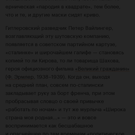
ерническая «пародия в квадрате», тем более,
что и те, и другие маски сидят криво.
Гитлеровский разведчик Петер Вайлингер,
возглавляющий эту шутовскую компанию,
появляется в советском партийном картузе,
«сталинке» и широчайшем галифе — становясь
копией то ли Кирова, то ли товарища Шахова,
героя официозного фильма
«Великий гражданин»
(
Ф. Эрмлер
, 1938–1939). Когда он, выходя
на средний план, совсем по-сталински
закладывает руку за борт френча, при этом
пробрасывая словцо о своей привычке
«работать по ночам» и тут же мурлыча «Широка
страна моя родная...» — это и вовсе
воспринимается как бесшабашное
и опаснейшее по тем временам «политическое