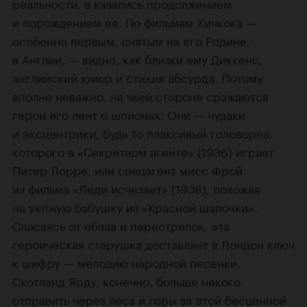
реальности, а казались продолжением
и порождением ее. По фильмам Хичкока —
особенно первым, снятым на его Родине,
в Англии, — видно, как близки ему Диккенс,
английский юмор и стихия абсурда. Потому
вполне неважно, на чьей стороне сражаются
герои его лент о шпионах. Они — чудаки
и эксцентрики, будь то плаксивый головорез,
которого в «Секретном агенте» (1936) играет
Питер Лорре
, или спецагент мисс Фрой
из фильма
«Леди исчезает»
(1938), похожая
на уютную бабушку из «Красной шапочки».
Спасаясь от облав и перестрелок, эта
героическая старушка доставляет в Лондон ключ
к шифру — мелодию народной песенки.
Скотланд Ярду, конечно, больше некого
отправить через леса и горы за этой бесценной