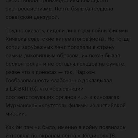
экспрессионизма. Лента была запрещена
советской цензурой.
Трудно сказать, видели ли в годы войны фильмы
Хичкока советские кинематографисты. Но тогда
копии зарубежных лент попадали в страну
самым диковинным образом, их показ бывал
бесконтролен и не оставлял следов на бумаге,
разве что в доносах — так, Нарком
Госбезопасности озабоченно докладывал
в ЦК ВКП (б), что «без санкции
соответстсвующих органов <...> в кинозалах
Мурманска» «крутятся» фильмы из английской
миссии.
Как бы там ни было, именно в войну появилась
и прошла по экранам лента
«Поединок»
(
В.