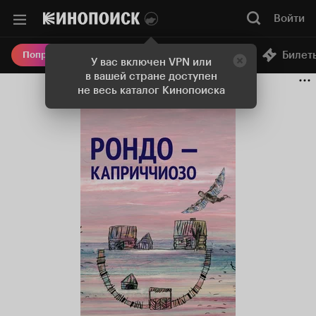
Войти
Онлайн-кинотеатр
Билет
Попробовать Плюс
У вас включен VPN или
в вашей стране доступен
не весь каталог Кинопоиска