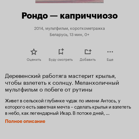
Рондо — каприччиозо
2014, мультфильм, короткометражка
Беларусь, 13 мин, 0+
Оценить
Буду смотреть
Добавить
Еще
Деревенский работяга мастерит крылья, 
чтобы взлететь к солнцу. Меланхоличный 
мультфильм о побеге от рутины
Живет в сельской глубинке чудак по имени Антось, у 
которого есть заветная мечта – сделать крылья и взлететь 
в небо, как легендарный Икар. В потоке дней, 
наполненных заботами о большой семье, выкраивает он 
Полное описание
свободную минуту и уходит с головой в любимое занятие 
– мастерит в своей мастерской крылья, чтобы однажды 
взлететь.