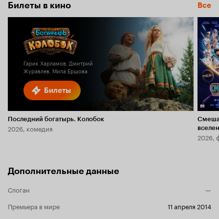
Билеты в кино
Все
Гарик Харламов, Дмитрий
Журавлев, Мила Ершова
Билеты
Последний богатырь. Колобок
Смеша
2026, комедия
вселе
2026, 
Дополнительные данные
Слоган
—
Премьера в мире
11 апреля 2014