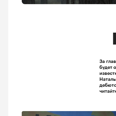
За гла
будет 
извест
Наталь
дебюто
читайт