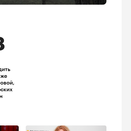
8
дить
уже
овой,
рских
н