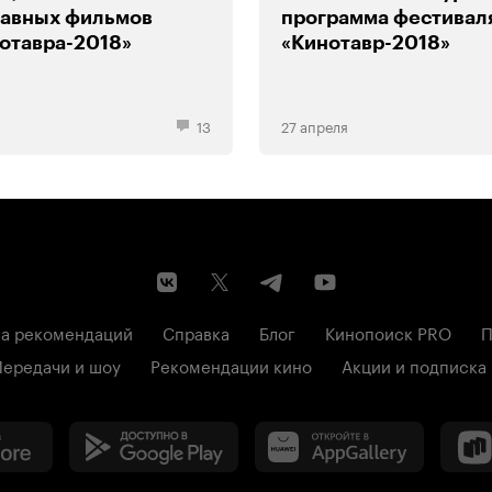
лавных фильмов
программа фестивал
отавра-2018»
«Кинотавр-2018»
13
27 апреля
а рекомендаций
Справка
Блог
Кинопоиск PRO
П
Передачи и шоу
Рекомендации кино
Акции и подписка