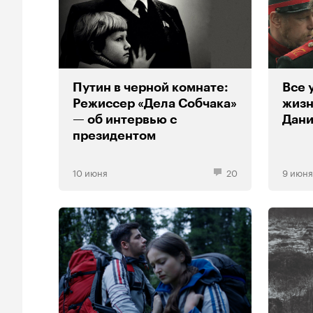
Путин в черной комнате:
Все 
Режиссер «Дела Собчака»
жизн
— об интервью с
Дани
президентом
10 июня
20
9 июня