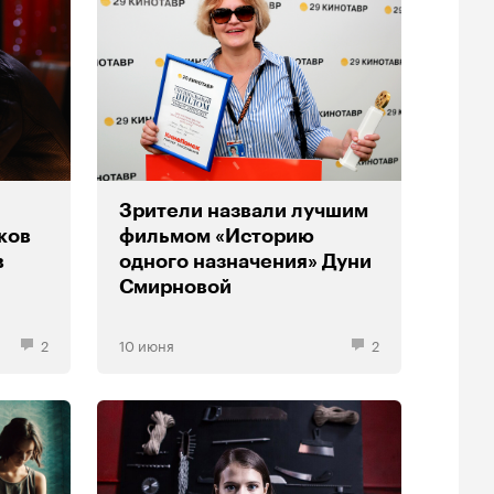
Зрители назвали лучшим
ков
фильмом «Историю
в
одного назначения» Дуни
Смирновой
2
10 июня
2