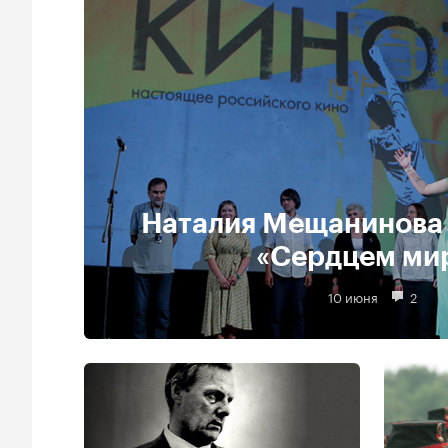
Наталия Мещанинова 
«Сердцем ми
10 июня
2