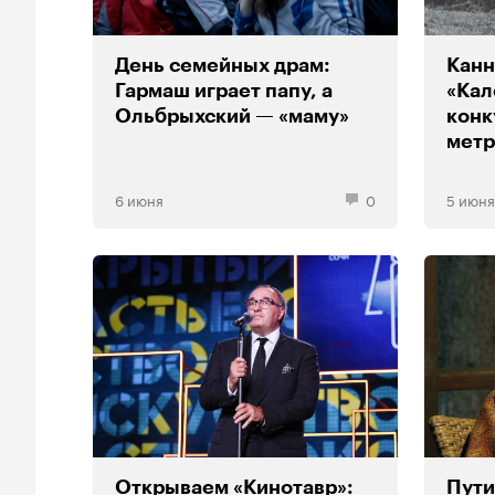
День семейных драм:
Канн
Гармаш играет папу, а
«Кал
Ольбрыхский — «маму»
конк
метр
6 июня
0
5 июня
Открываем «Кинотавр»:
Пути