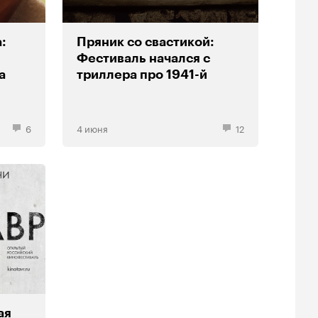
:
Пряник со свастикой:
Фестиваль начался с
а
триллера про 1941-й
6
4 июня
12
ая