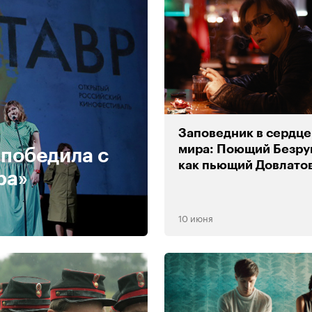
Заповедник в сердце
мира: Поющий Безру
победила с
как пьющий Довлато
ра»
10 июня