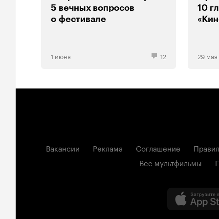
5 вечных вопросов
10 г
о фестивале
«Кин
1 июня
12
29 мая
Вакансии
Реклама
Соглашение
Правил
Все мультфильмы