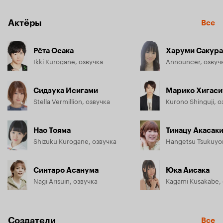
Актёры
Все
Рёта Осака
Харуми Сакур
Ikki Kurogane, озвучка
Announcer, озвуч
Сидзука Исигами
Марико Хигаси
Stella Vermillion, озвучка
Kurono Shinguji, о
Нао Тояма
Тинацу Акасак
Shizuku Kurogane, озвучка
Hangetsu Tsukuyo
Синтаро Асанума
Юка Аисака
Nagi Arisuin, озвучка
Kagami Kusakabe,
Создатели
Все