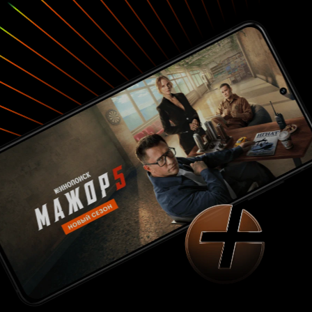
подающей большие надежды.
Персонажи
Персонажей много, но как неудивительно
всего за 12 серий большинство из них
раскрыли. Особенно хочу выделить Икки - по
моему мнению это эталон для главных героев
аниме подобного жанра. Он
целеустремленный, покладистый, добрый и,
что очень важно не нытик. К сожалению
слишком часто герои ноют на протяжении
всего тайтла, но наш Икки не такой, не смотря
на все сложности он идет вперед и это
вдохновляет.
Очень легкое аниме,
Итог
смотрится на одном дыхании. Неплохой юмор,
интересные персонажи, хорошая порция этти
моментов и конечно основная идея тайтла
очень вдохновляет. Это простейшая мысль, но
обычно о подобных вещах задумываешься не
так часто как следовало бы. Идея состоит в
том, что тяжелый труд рано или поздно
окупится. Однозначно советую смотреть
данный сериал. 9 из 10