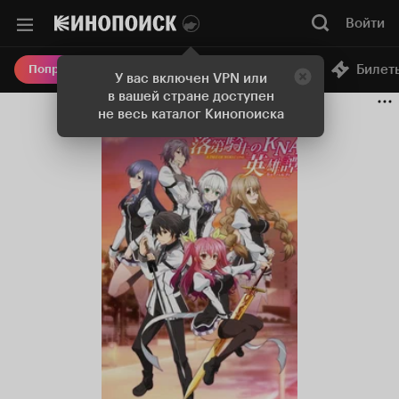
Войти
Онлайн-кинотеатр
Билет
Попробовать Плюс
У вас включен VPN или
в вашей стране доступен
не весь каталог Кинопоиска