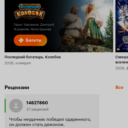
Гарик Харламов, Дмитрий
Журавлев, Мила Ершова
Билеты
Последний богатырь. Колобок
Смеша
2026, комедия
вселе
2026, 
Рецензии
Все
14627860
37 рецензий
Чтобы неудачник победил одаренного,
он должен стать демоном.