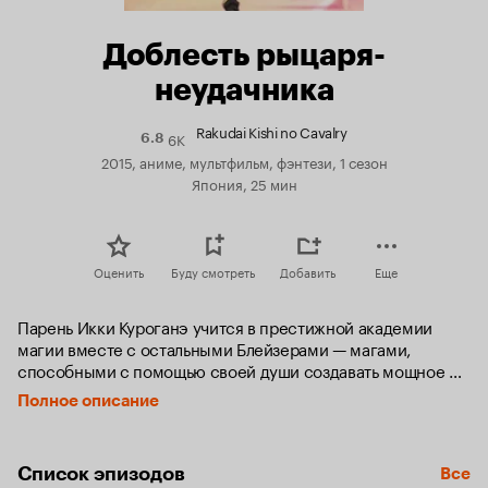
Доблесть рыцаря-
неудачника
Rakudai Kishi no Cavalry
6K
Рейтинг
6.8
Кинопоиска
2015, аниме, мультфильм, фэнтези, 1 сезон
6.8
Япония, 25 мин
Оценить
Буду смотреть
Добавить
Еще
Парень Икки Куроганэ учится в престижной академии 
магии вместе с остальными Блейзерами — магами, 
способными с помощью своей души создавать мощное 
оружие. Правда, за Икки давно закрепился статус 
Полное описание
неудачника и худшего студента академии. Встреча 
с иностранной принцессой Стеллой Вермиллион, которая 
приехала на учёбу в академию, станет для Икки 
Список эпизодов
Все
судьбоносной.