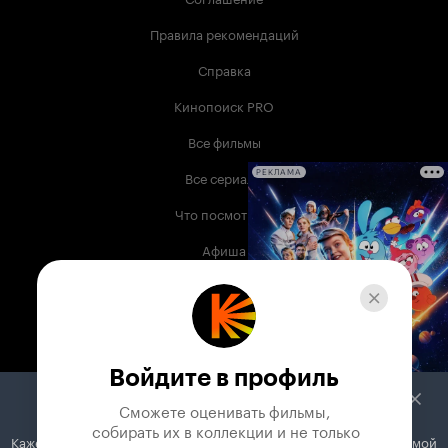
Правила рекомендаций
Справка
Кинопоиск PRO
Все фильмы
Все сериалы
РЕКЛАМА
Что посмотреть
Афиша
Музыка
Телепрограмма
Книги
Войдите в профиль
Служба поддержки
Сможете оценивать фильмы,

 собирать их в коллекции и не только
Кажется, вы используете блокировщик рекламы. Вместе с рекламой