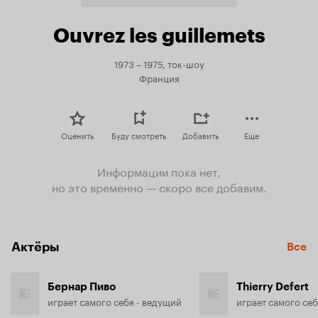
Ouvrez les guillemets
1973 – 1975, ток-шоу
Франция
Оценить
Буду смотреть
Добавить
Еще
Информации пока нет,
но это временно — скоро все добавим.
Актёры
Все
Бернар Пиво
Thierry Defert
играет самого себя - ведущий
играет самого се