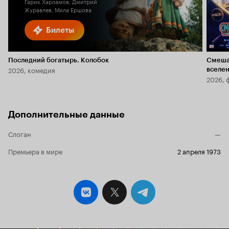
Гарик Харламов, Дмитрий
Журавлев, Мила Ершова
Билеты
Последний богатырь. Колобок
Смеша
2026, комедия
вселе
2026, 
Дополнительные данные
Слоган
—
Премьера в мире
2 апреля 1973