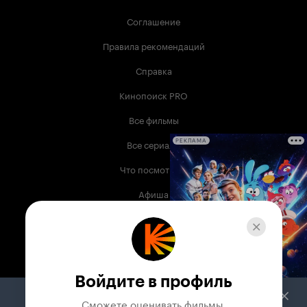
Соглашение
Правила рекомендаций
Справка
Кинопоиск PRO
Все фильмы
Все сериалы
РЕКЛАМА
Что посмотреть
Афиша
Музыка
Телепрограмма
Книги
Войдите в профиль
Служба поддержки
Сможете оценивать фильмы,
