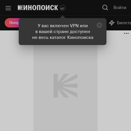
Войти
Онлайн-кинотеатр
Билет
Попробовать Плюс
У вас включен VPN или
в вашей стране доступен
не весь каталог Кинопоиска