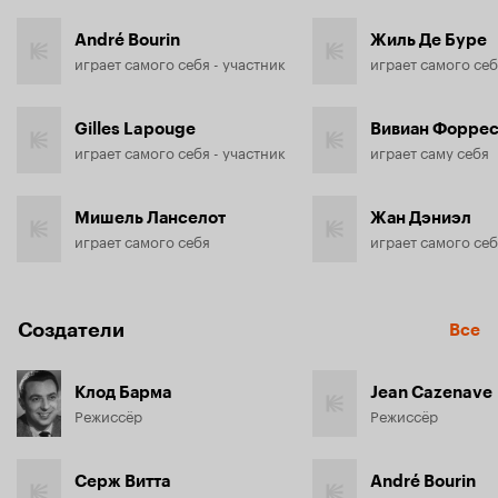
André Bourin
Жиль Де Буре
играет самого себя - участник
играет самого се
Gilles Lapouge
Вивиан Форре
играет самого себя - участник
играет саму себя
Мишель Ланселот
Жан Дэниэл
играет самого себя
играет самого се
Создатели
Все
Клод Барма
Jean Cazenave
Режиссёр
Режиссёр
Серж Витта
André Bourin