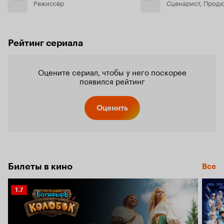
Режиссёр
Сценарист, Прод
Рейтинг сериала
Оцените сериал, чтобы у него поскорее
появился рейтинг
Оценить
Билеты в кино
Все
Рейтинг
1.7
Кинопоиска
1.7