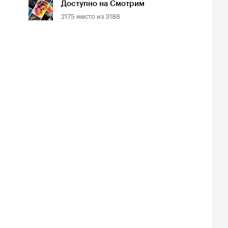
Доступно на Смотрим
2175
место из
3186
ь в «Сатурн»
Щит и меч: Фильм
Кто вы, доктор
второй
Зорге?
7, военный
1968, драма
1961, драма