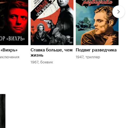
 «Вихрь»
Ставка больше, чем
Подвиг разведчика
Пут
жизнь
риключения
1947, триллер
196
1967, боевик