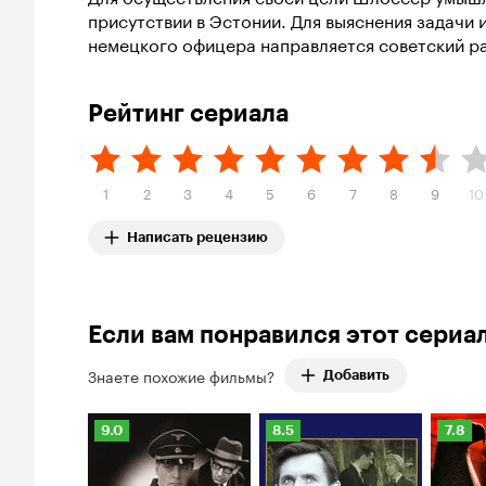
присутствии в Эстонии. Для выяснения задачи 
немецкого офицера направляется советский р
Рейтинг сериала
1
2
3
4
5
6
7
8
9
10
Написать рецензию
Если вам понравился этот сериа
Знаете похожие фильмы?
Добавить
Рейтинг
Рейтинг
Рейти
9.0
8.5
7.8
Кинопоиска
Кинопоиска
Киноп
9.0
8.5
7.8