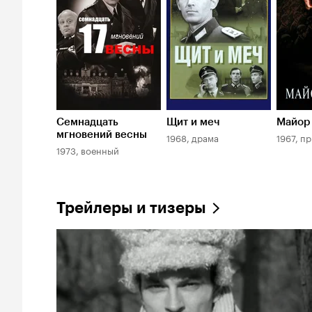
Семнадцать
Щит и меч
Майор
мгновений весны
1968, драма
1967, п
1973, военный
Трейлеры и тизеры