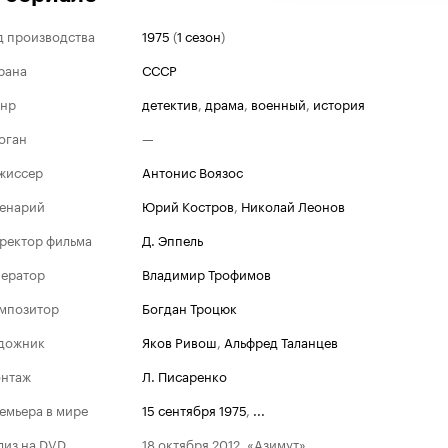
д производства
1975
(
1 сезон
)
рана
СССР
нр
детектив
,
драма
,
военный
,
история
оган
—
жиссер
Антонис Воязос
енарий
Юрий Костров
,
Николай Леонов
ректор фильма
Д. Эппель
ератор
Владимир Трофимов
мпозитор
Богдан Троцюк
дожник
Яков Ривош
,
Альфред Таланцев
нтаж
Л. Писаренко
емьера в мире
15 сентября 1975
,
...
лиз на DVD
18 октября 2012, «Азимут»