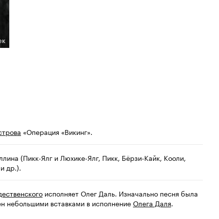
ек
строва
«Операция «Викинг».
ллина (Пикк-Ялг и Люхике-Ялг, Пикк, Бёрзи-Кайк, Кооли,
и др.).
дественского
исполняет Олег Даль. Изначально песня была
ен небольшими вставками в исполнение
Олега Даля
.