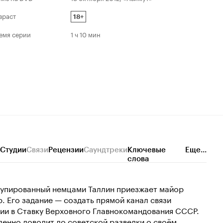
зраст
18+
емя серии
1 ч 10 мин
Студии
Связи
Рецензии
Саундтреки
Ключевые
Еще...
слова
ккупированный немцами Таллин приезжает майор
. Его задание — создать прямой канал связи
ии в Ставку Верховного Главнокомандования СССР.
енно доводит до советской разведки о своём