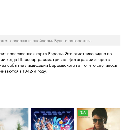
ожет содержать спойлеры. Будьте осторожны.
сит послевоенная карта Европы. Это отчетливо видно по
рии когда Шлоссер рассматривает фотографии зверств
о из событии ликвидации Варшавского гетто, что случилось
чиваются в 1942-м году.
Рейтинг
Ре
7.8
6.
Кинопоиска
Ки
7.8
6.