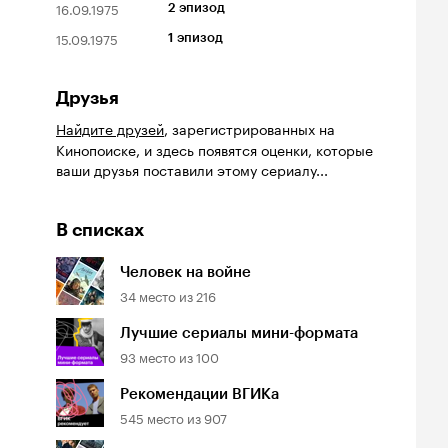
16.09.1975
2 эпизод
15.09.1975
1 эпизод
Друзья
Найдите друзей
, зарегистрированных на
Кинопоиске, и здесь появятся оценки, которые
ваши друзья поставили этому сериалу...
В списках
Человек на войне
34
место из
216
Лучшие сериалы мини-формата
93
место из
100
Рекомендации ВГИКа
йтинг
Рейтинг
Рейтинг
.0
8.2
6.5
545
место из
907
инопоиска
Кинопоиска
Кинопоиска
0
8.2
6.5