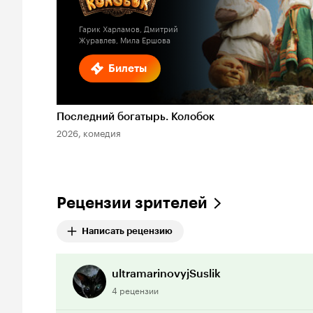
Гарик Харламов, Дмитрий
Журавлев, Мила Ершова
Билеты
Последний богатырь. Колобок
2026, комедия
Рецензии зрителей
Написать рецензию
ultramarinovyjSuslik
4 рецензии