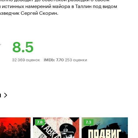
и истинных намерений майора в Таллин под видом
азведчик Сергей Скорин.
8.5
Рейтинг
32 369 оценок
253 оценки
IMDb
:
7.70
Кинопоиска
8.5
л
нг
Рейтинг
Рейтинг
Ре
7.8
7.3
8
оиска
Кинопоиска
Кинопоиска
К
7.8
7.3
8.