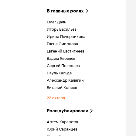
В главных ролях
Олег Даль
Игорь Васильев
Ирина Печерникова
Елена Смирнова
Евгений Евстигнеев
Вадим Яковлев
Сергей Полежаев
Пауль Кальде
Александр Калягин
Виталий Коняев
23 актера
Роли дублировали
Артем Карапетян
Юрий Саранцев
Игорь Ясулович