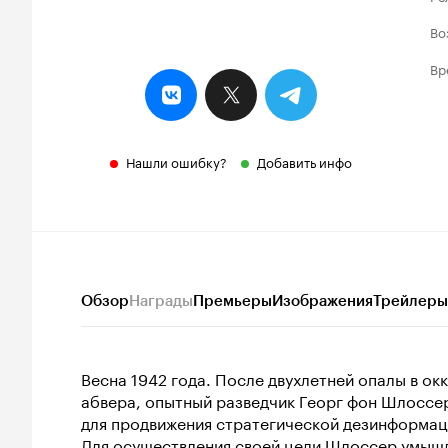
Во
Вр
Нашли ошибку?
Добавить инфо
Обзор
Награды
Премьеры
Изображения
Трейлеры
Весна 1942 года. После двухлетней опалы в о
абвера, опытный разведчик Георг фон Шлоссер
для продвижения стратегической дезинформац
Для осуществления своей цели Шлоссер умышл