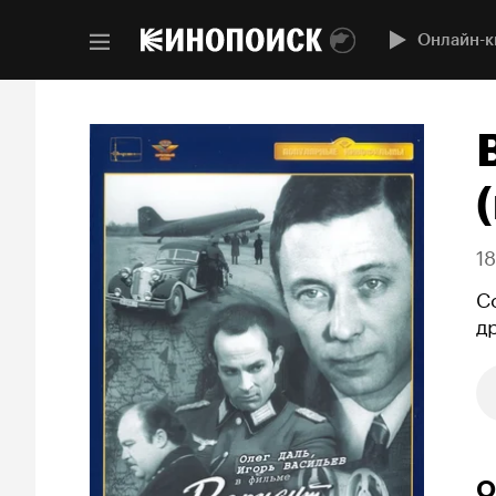
Онлайн-к
(
1
С
д
О