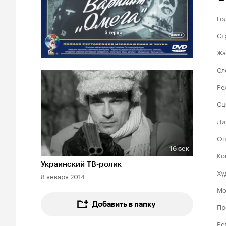
Го
Ст
Жа
Сл
Ре
Сц
Ди
Оп
16 сек
Ко
Длительность 16 сек
Украинский ТВ-ролик
Ху
8 января 2014
Мо
Добавить в папку
Пр
Ре