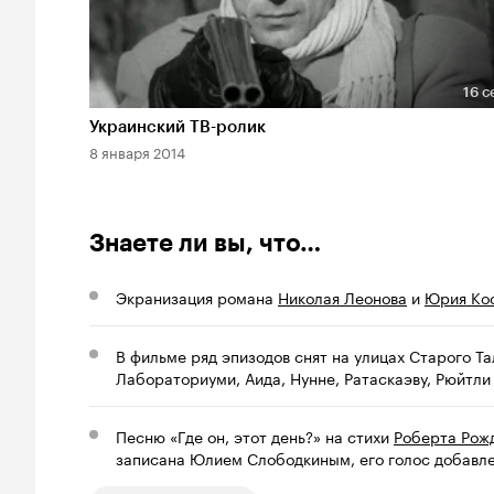
16 с
Длительность 16 сек
Украинский ТВ-ролик
8 января 2014
Знаете ли вы, что…
Экранизация романа
Николая Леонова
и
Юрия Ко
В фильме ряд эпизодов снят на улицах Старого Та
Лабораториуми, Аида, Нунне, Ратаскаэву, Рюйтли 
Песню «Где он, этот день?» на стихи
Роберта Рож
записана Юлием Слободкиным, его голос добавл