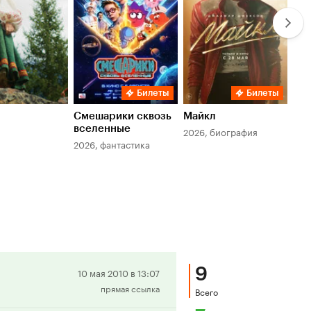
Билеты
Билеты
Смешарики сквозь
Майкл
Зл
вселенные
мер
2026, биография
2026, фантастика
202
9
Положительная
10 мая 2010 в 13:07
прямая ссылка
рецензия
Всего