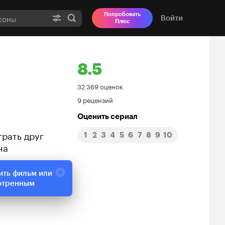
Попробовать
Войти
Плюс
8.5
Рейтинг
32 369 оценок
9 рецензий
Кинопоиска
Оценить сериал
8.5
рать друг
1
2
3
4
5
6
7
8
9
10
на
ить фильм или
отренным