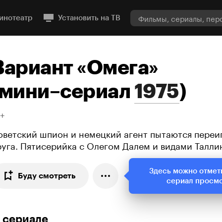
инотеатр
Установить на ТВ
Вариант «Омега»
мини–сериал
1975
)
8+
оветский шпион и немецкий агент пытаются переиг
руга. Пятисерийка с Олегом Далем и видами Талли
Здесь можно отмет
Буду смотреть
сериал просм
 сериале