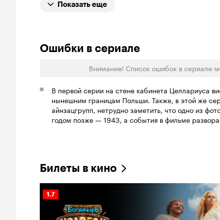
Показать еще
Ошибки в сериале
Внимание! Список ошибок в сериале м
В первой серии на стене кабинета Целлариуса ви
нынешним границам Польши. Также, в этой же се
айнзацгрупп, нетрудно заметить, что одно из фот
годом позже — 1943, а события в фильме развора
Билеты в кино
Рейтинг
1.7
Кинопоиска
1.7