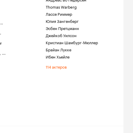
Thomas Warberg
Лассе Риммер
Юлия Зангенберг
...
Эсбен Претцманн
.
Джейкоб Уилсон
Кристиан Шамбург-Мюллер
w
Брайан Лукке
,
...
Ибен Хьейле
114 актеров