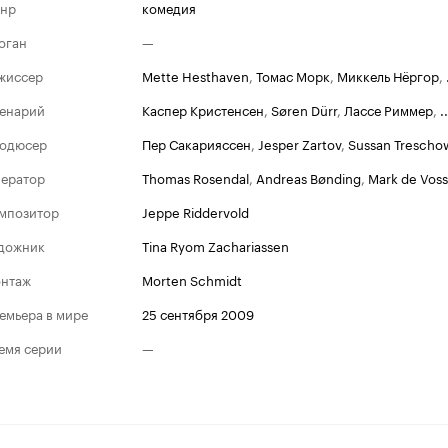
нр
комедия
оган
—
жиссер
Mette Hesthaven
,
Томас Морк
,
Миккель Нёргор
,
енарий
Каспер Кристенсен
,
Søren Dürr
,
Лассе Риммер
,
..
одюсер
Пер Сакарияссен
,
Jesper Zartov
,
Sussan Trescho
ератор
Thomas Rosendal
,
Andreas Bønding
,
Mark de Voss
мпозитор
Jeppe Riddervold
дожник
Tina Ryom Zachariassen
нтаж
Morten Schmidt
емьера в мире
25 сентября 2009
емя серии
—