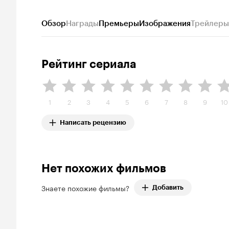
Обзор
Награды
Премьеры
Изображения
Трейлеры
Рейтинг сериала
1
2
3
4
5
6
7
8
9
10
Написать рецензию
Нет похожих фильмов
Знаете похожие фильмы?
Добавить