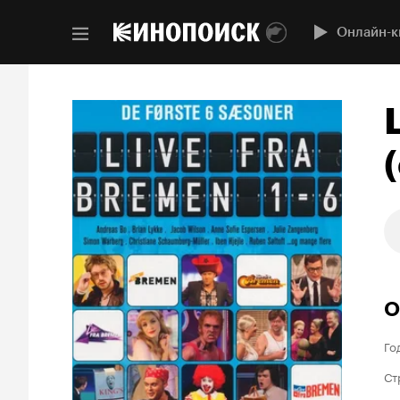
Онлайн-к
(
О
Го
Ст