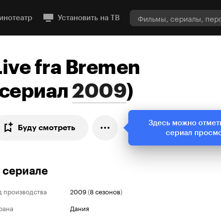
инотеатр
Установить на ТВ
Live fra Bremen
сериал
2009
)
Здесь можно отмет
Буду смотреть
сериал просм
 сериале
д производства
2009
(
8 сезонов
)
рана
Дания