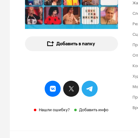
Жа
Сл
Ре
Сц
Добавить в папку
Пр
Оп
Ко
Ху
Мо
Пр
Вр
Нашли ошибку?
Добавить инфо