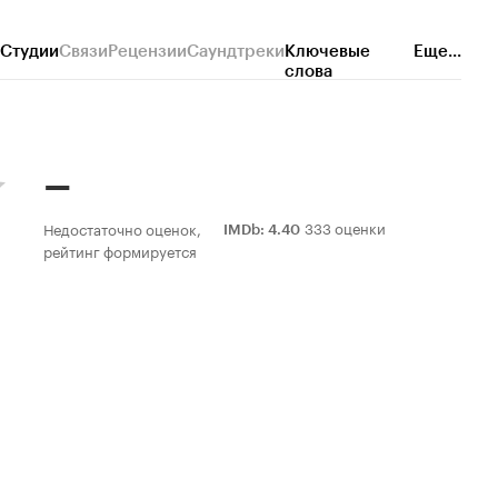
Студии
Связи
Рецензии
Саундтреки
Ключевые
Еще...
слова
–
333 оценки
Недостаточно оценок,
IMDb
:
4.40
рейтинг формируется