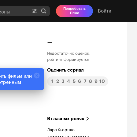
Попробовать
Войти
Плюс
–
Недостаточно оценок,
рейтинг формируется
Оценить сериал
ить фильм или
1
2
3
4
5
6
7
8
9
10
отренным
В главных ролях
Ларс Хьортшо
Андреас Бо Педерсен