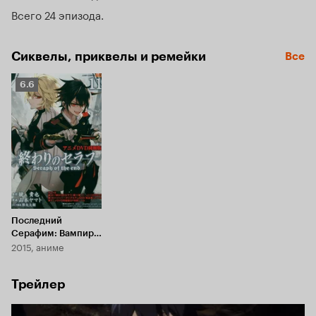
Всего 24 эпизода
Сиквелы, приквелы и ремейки
Все
Рейтинг
6.6
Кинопоиска
6.6
Последний
Серафим: Вампир
2015, аниме
Шахар
Трейлер