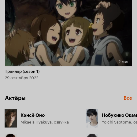
2 мин
Длительность 2 мин
Трейлер (сезон 1)
29 сентября 2022
Актёры
Все
Кэнсё Оно
Нобухико Окам
Mikaela Hyakuya, озвучка
Yoichi Saotome, о