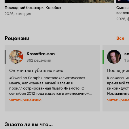
Последний богатырь. Колобок
Смеша
2026, комедия
вселе
2026, 
Рецензии
Все
Krossfire-san
sc
362 рецензии
1 
Он мечтает убить их всех
Последний
«Owari no Seraph» постапокалиптическая
К сожалени
манга, написанная Такаей Кагами и
время всё та
проиллюстрированная Ямато Ямамото. С
киноиндуст
сентября 2012 года издается в ежемесячном
Нормальные
журнале Jump Square японского издательства
закончилис
Читать рецензию
Читать рец
«Shueisha». Ну, а 4 апреля 2015 в стране
Последний 
восходящего солнца состоялась премьера
гром в мире
аниме. Также стоит сообщить что на конец
забыли, как
этого года запланировано продолжение в виде
Мода на га
полноценного второго сезона. Многие, думаю,
Знаете ли вы что...
набережну
помнят такой сериал как «Shingeki no Kyojin» в