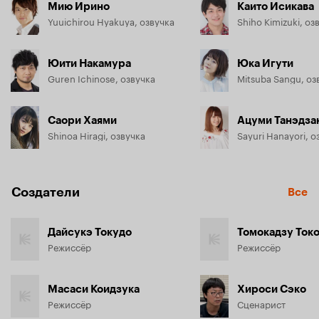
Мию Ирино
Каито Исикава
Yuuichirou Hyakuya, озвучка
Shiho Kimizuki, оз
Юити Накамура
Юка Игути
Guren Ichinose, озвучка
Mitsuba Sangu, оз
Саори Хаями
Ацуми Танэдза
Shinoa Hiragi, озвучка
Sayuri Hanayori, о
Создатели
Все
Дайсукэ Токудо
Томокадзу Ток
Режиссёр
Режиссёр
Масаси Коидзука
Хироси Сэко
Режиссёр
Сценарист