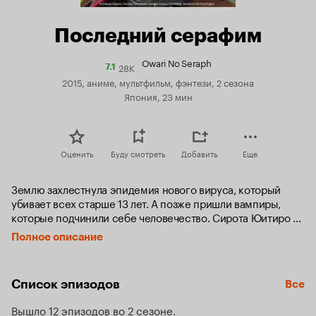
Последний серафим
Owari No Seraph
28K
Рейтинг
7.1
Кинопоиска
2015, аниме, мультфильм, фэнтези, 2 сезона
7.1
Япония, 23 мин
Оценить
Буду смотреть
Добавить
Еще
Землю захлестнула эпидемия нового вируса, который 
убивает всех старше 13 лет. А позже пришли вампиры, 
которые подчинили себе человечество. Сирота Юитиро 
в детстве настрадался от новых «хозяев», которые 
Полное описание
обращались с ним как с животным. Но теперь парень 
вырос, и у него одна цель — уничтожить всех кровососов.
Список эпизодов
Все
Вышло 12 эпизодов во 2 сезоне