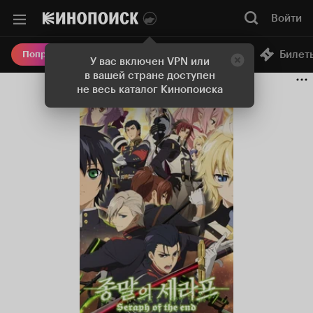
Войти
Онлайн-кинотеатр
Билет
Попробовать Плюс
У вас включен VPN или
в вашей стране доступен
не весь каталог Кинопоиска