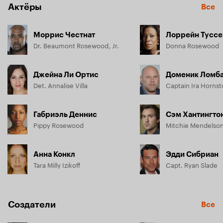
Актёры
Все
Моррис Честнат
Лоррейн Туссе
Dr. Beaumont Rosewood, Jr.
Donna Rosewood
Джейна Ли Ортис
Доменик Ломб
Det. Annalise Villa
Captain Ira Horns
Габриэль Деннис
Сэм Хантингто
Pippy Rosewood
Mitchie Mendelso
Анна Конкл
Эдди Сибриан
Tara Milly Izikoff
Capt. Ryan Slade
Создатели
Все