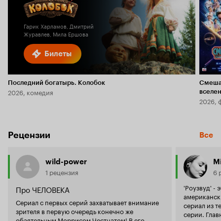
6.1
Гарик Харламов, Дмитрий
Журавлев, Мила Ершова
Билеты
Последний богатырь. Колобок
Смеша
2026, комедия
вселе
2026, 
Рецензии
Все
wild-power
Mi
1 рецензия
6 
'Роузвуд' -
Про ЧЕЛОВЕКА
американск
Сериал с первых серий захватывает внимание
сериал из т
зрителя в первую очередь конечно же
серии. Главный герой-патологоанатом из
обаятельным Моррисом Честнатом! В его