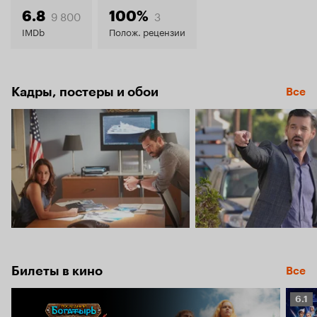
6.8
9 800
3
6.8
100%
IMDb
Полож. рецензии
Кадры, постеры и обои
Все
Билеты в кино
Все
Рейт
6.1
Кино