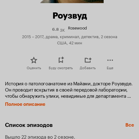
Роузвуд
Rosewood
3K
Рейтинг
6.8
Кинопоиска
2015 – 2017, драма, криминал, детектив, 2 сезона
6.8
США, 42 мин
Оценить
Буду смотреть
Добавить
Еще
История о патологоанатоме из Майами, докторе Роузвуде. 
Он проводит вскрытия в своей передовой лаборатории, 
чтобы обнаружить улики, невидимые для департамента 
полиции.
Полное описание
Список эпизодов
Все
Вышло 22 эпизода во 2 сезоне