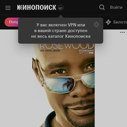
Войти
Онлайн-кинотеатр
Билет
Попробовать Плюс
У вас включен VPN или
в вашей стране доступен
не весь каталог Кинопоиска