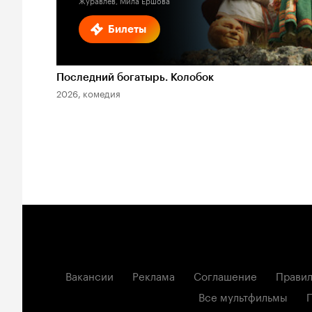
Журавлев, Мила Ершова
Билеты
Последний богатырь. Колобок
2026, комедия
Вакансии
Реклама
Соглашение
Правил
Все мультфильмы