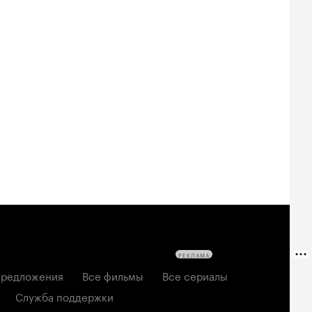
Билеты
Билеты
Билеты
овещие
На деревню
Старый орёл
твецы: Пекло
дедушке 2
2026, семейный
6, ужасы
2026, комедия
РЕКЛАМА
редложения
Все фильмы
Все сериалы
Служба поддержки