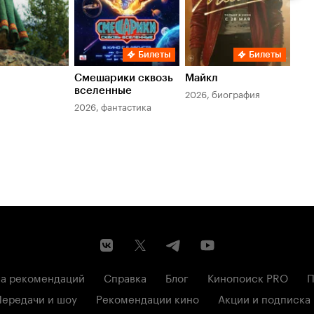
Билеты
Билеты
Смешарики сквозь
Майкл
Зл
вселенные
мер
2026, биография
2026, фантастика
202
а рекомендаций
Справка
Блог
Кинопоиск PRO
П
Передачи и шоу
Рекомендации кино
Акции и подписка