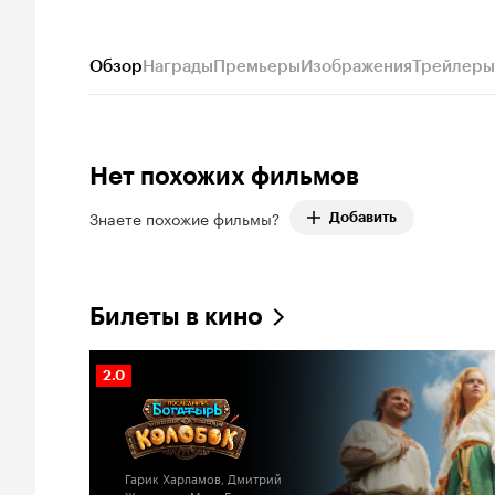
Обзор
Награды
Премьеры
Изображения
Трейлеры
Нет похожих фильмов
Знаете похожие фильмы?
Добавить
Билеты в кино
Рейтинг
2.0
Кинопоиска
2.0
Гарик Харламов, Дмитрий