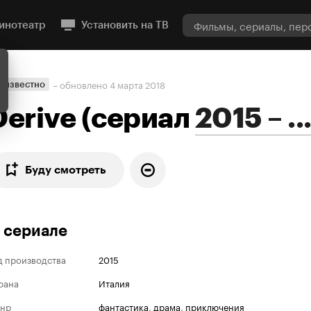
инотеатр
Установить на ТВ
– обновлено
4 марта 2018
еизвестно
Derive
(
сериал
2015 – ..
Буду смотреть
 сериале
д производства
2015
рана
Италия
нр
фантастика
,
драма
,
приключения