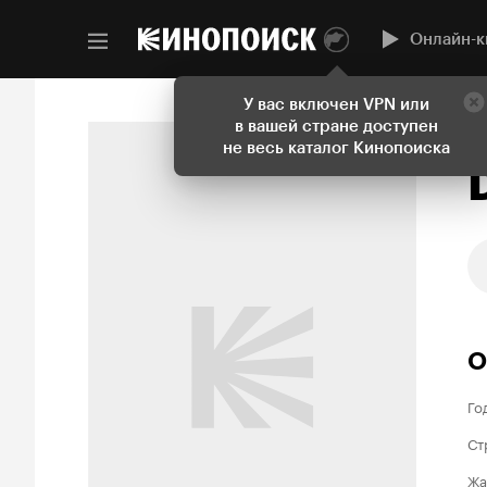
Онлайн-к
У вас включен VPN или
в вашей стране доступен
Н
не весь каталог Кинопоиска
О
Го
Ст
Жа