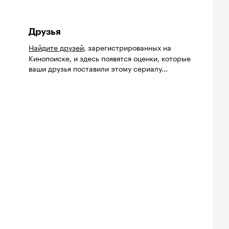
Друзья
Найдите друзей
, зарегистрированных на
Кинопоиске, и здесь появятся оценки, которые
ваши друзья поставили этому сериалу...
йтинг
Рейтинг
Рейтинг
8
7.0
7.1
нопоиска
Кинопоиска
Кинопоиска
8
7.0
7.1