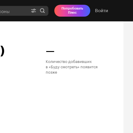
Попробовать
Войти
Плюс
.
)
—
Количество добавивших

в «Буду смотреть» появится

позже