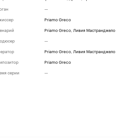
оган
—
жиссер
Priamo Greco
енарий
Priamo Greco
,
Ливия Мастранджело
одюсер
—
ератор
Priamo Greco
,
Ливия Мастранджело
мпозитор
Priamo Greco
емя серии
—