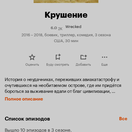
Крушение
Wrecked
2K
Рейтинг
6.0
Кинопоиска
2016 – 2018, боевик, триллер, комедия, 3 сезона
6.0
США, 30 мин
Оценить
Буду смотреть
Добавить
Еще
История о неудачниках, переживших авиакатастрофу и 
очутившихся на необитаемом острове, где им придётся 
бороться за выживание вдали от благ цивилизации, 
социальных сетей и вай-фая.
Полное описание
Список эпизодов
Все
Вышло 10 эпизодов в 3 сезоне