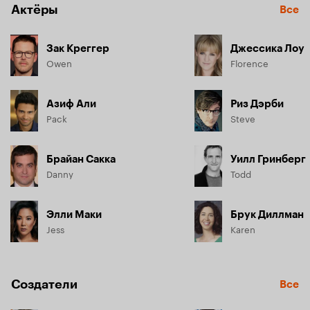
Актёры
Все
Зак Креггер
Джессика Лоу
Owen
Florence
Азиф Али
Риз Дэрби
Pack
Steve
Брайан Сакка
Уилл Гринберг
Danny
Todd
Элли Маки
Брук Диллман
Jess
Karen
Создатели
Все