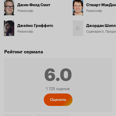
Джим Филд Смит
Стюарт МакДо
Режиссёр
Режиссёр
Джеймс Гриффитс
Джордан Шипл
Режиссёр
Сценарист, Прод
Рейтинг сериала
6.0
Рейтинг
1 725 оценок
Кинопо
Оценить