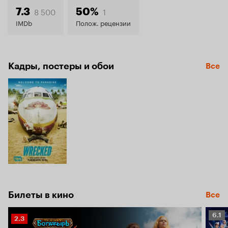
6.0
8 500
1
7.3
50%
IMDb
Полож. рецензии
Кадры, постеры и обои
Все
Билеты в кино
Все
Рейт
6.1
Рейтинг
2.3
Кино