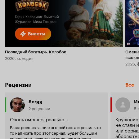
Кинопоиска
6.1
2.3
Гарик Харламов, Дмитрий
Журавлев, Мила Ершова
Билеты
Последний богатырь. Колобок
Смеша
2026, комедия
вселе
2026, 
Рецензии
Все
Sergg
И
2 рецензии
5 
Очень смешно, реально…
Крушение.
не стали 
Расстроен из за низкого рейтинга и решил что
или сериа
то написать про этот сериал. Будет большим
абсолютно
упущением, если такая хорошая комедия