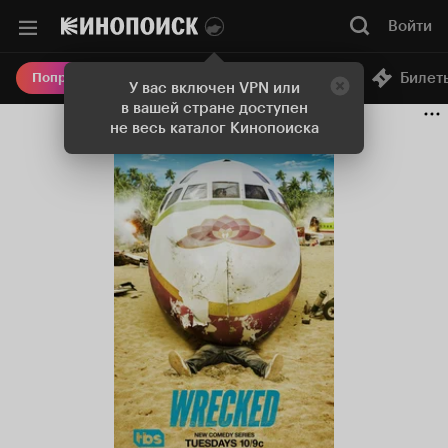
Войти
Онлайн-кинотеатр
Билет
Попробовать Плюс
У вас включен VPN или
в вашей стране доступен
не весь каталог Кинопоиска