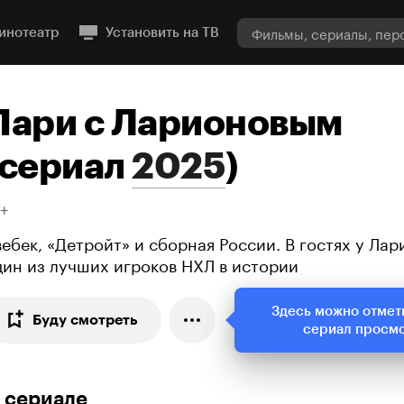
инотеатр
Установить на ТВ
Пари с Ларионовым
сериал
2025
)
8+
вебек, «Детройт» и сборная России. В гостях у Ла
дин из лучших игроков НХЛ в истории
Здесь можно отмет
Буду смотреть
сериал просм
 сериале