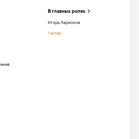
В главных ролях
Игорь Ларионов
1 актер
сенев