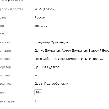
д производства
2025
(
1 сезон
)
рана
Россия
нр
ток-шоу
оган
—
жиссер
Владимир Сумашедов
енарий
Денис Домрачев
,
Артем Домрачев
,
Валерий Бер
одюсер
Илья Собинов
,
Илья Комаров
,
Илья Исаев
,
...
ератор
Даниил Худяков
мпозитор
—
дожник
Дарья Подгорбунских
зраст
18+
емя серии
1 ч