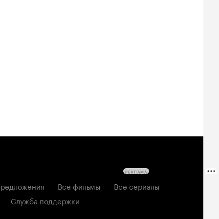
Билеты
Билеты
Билеты
овещие
На деревню
Старый орёл
твецы: Пекло
дедушке 2
2026, семейный
6, ужасы
2026, комедия
РЕКЛАМА
редложения
Все фильмы
Все сериалы
Служба поддержки