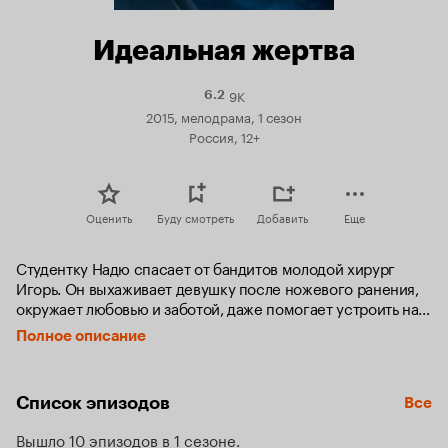
Идеальная жертва
9K
Рейтинг
6.2
Кинопоиска
2015, мелодрама, 1 сезон
6.2
Россия, 12+
Оценить
Буду смотреть
Добавить
Еще
Студентку Надю спасает от бандитов молодой хирург 
Игорь. Он выхаживает девушку после ножевого ранения, 
окружает любовью и заботой, даже помогает устроить на 
лечение ее отца-алкоголика.

Полное описание
Надя верит, что встретила своего принца. Игорь делает ей 
предложение, и они женятся, несмотря на то, что мать 
Список эпизодов
Все
Игоря - главврач Надежда Николаевна - не одобряет их 
союз.

Вышло 10 эпизодов в 1 сезоне