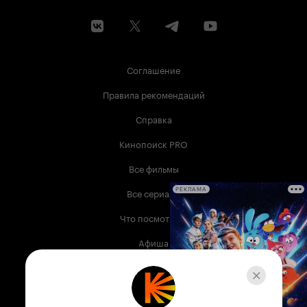
Соглашение
Правила рекомендаций
Справка
Кинопоиск PRO
Все фильмы
Все сериалы
РЕКЛАМА
Что посмотреть
Афиша
Музыка
Телепрограмма