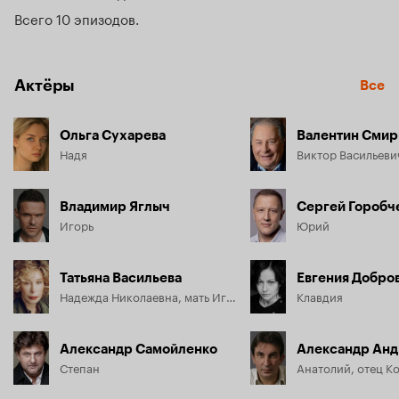
Однако сказка заканчивается так же быстро, как и 
Всего 10 эпизодов
началась...
Актёры
Все
Ольга Сухарева
Валентин Смир
Надя
Виктор Васильеви
Владимир Яглыч
Сергей Горобч
Игорь
Юрий
Татьяна Васильева
Евгения Добро
Надежда Николаевна, мать Игоря, главврач
Клавдия
Александр Самойленко
Александр Анд
Степан
Анатолий, отец К