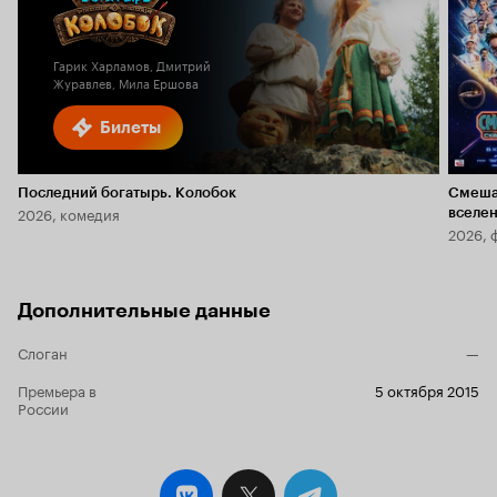
Кинопоиска
5.9
2.0
Гарик Харламов, Дмитрий
Журавлев, Мила Ершова
Билеты
Последний богатырь. Колобок
Смеша
2026, комедия
вселе
2026, 
Дополнительные данные
Слоган
—
Премьера в
5 октября 2015
России