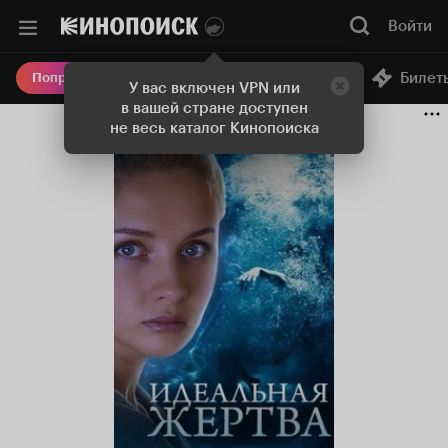
Войти
Онлайн-кинотеатр
Билет
Попробовать Плюс
У вас включен VPN или
в вашей стране доступен
не весь каталог Кинопоиска