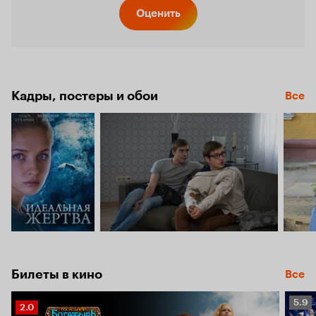
Кинопо
Оценить
6.2
Кадры, постеры и обои
Все
Билеты в кино
Все
Рейт
5.9
Рейтинг
2.0
Кино